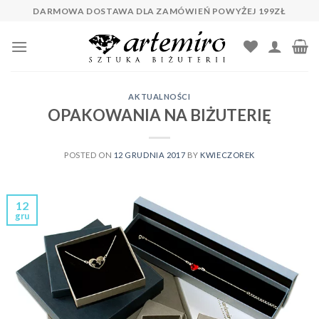
Skip
DARMOWA DOSTAWA DLA ZAMÓWIEŃ POWYŻEJ 199ZŁ
to
content
AKTUALNOŚCI
OPAKOWANIA NA BIŻUTERIĘ
POSTED ON
12 GRUDNIA 2017
BY
KWIECZOREK
12
gru