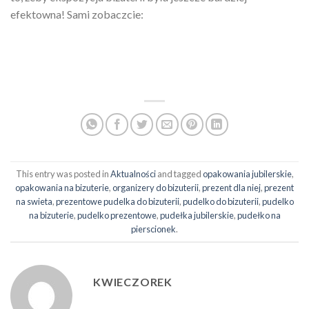
efektowna! Sami zobaczcie:
This entry was posted in
Aktualności
and tagged
opakowania jubilerskie
,
opakowania na bizuterie
,
organizery do bizuterii
,
prezent dla niej
,
prezent
na swieta
,
prezentowe pudelka do bizuterii
,
pudelko do bizuterii
,
pudelko
na bizuterie
,
pudelko prezentowe
,
pudełka jubilerskie
,
pudełko na
pierscionek
.
KWIECZOREK