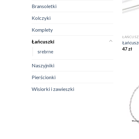
Bransoletki
Kolczyki
+
Komplety
ŁAŃCUSZ
Łańcuszki
Łańcusz
47
zł
srebrne
Naszyjniki
Pierścionki
Wisiorki i zawieszki