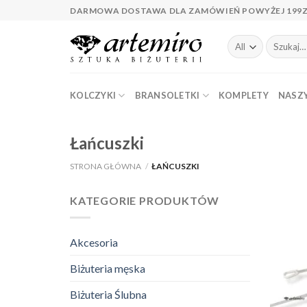
Skip
DARMOWA DOSTAWA DLA ZAMÓWIEŃ POWYŻEJ 199
to
content
Szukaj:
KOLCZYKI
BRANSOLETKI
KOMPLETY
NASZY
Łańcuszki
STRONA GŁÓWNA
/
ŁAŃCUSZKI
KATEGORIE PRODUKTÓW
Akcesoria
Biżuteria męska
Biżuteria Ślubna