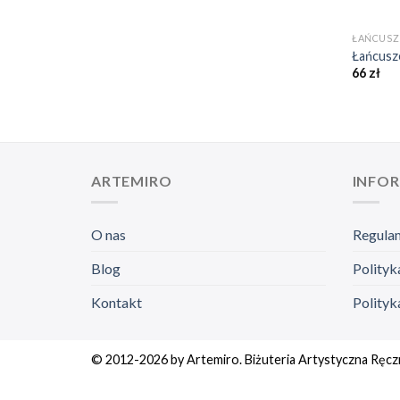
+
ŁAŃCUSZ
Łańcusz
66
zł
ARTEMIRO
INFO
O nas
Regula
Blog
Polityk
Kontakt
Polityk
© 2012-2026 by Artemiro. Biżuteria Artystyczna Ręcz