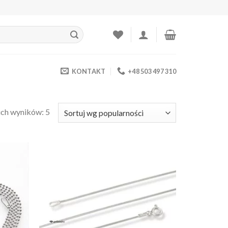
KONTAKT
+48 503 497 310
ich wyników: 5
daj do
Dodaj do
bionych
ulubionych
❤️
❤️