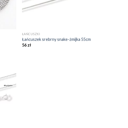
+
ŁAŃCUSZKI
Łańcuszek srebrny snake-żmijka 55cm
56
zł
daj do
bionych
❤️