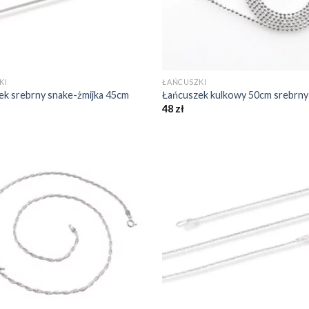
+
KI
ŁAŃCUSZKI
ek srebrny snake-żmijka 45cm
Łańcuszek kulkowy 50cm srebrny
48
zł
Dodaj do
Do
ulubionych
ulu
❤️