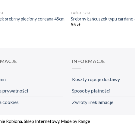
+
KI
ŁAŃCUSZKI
ek srebrny pleciony coreana 45cm
Srebrny Łańcuszek typu cardano
55
zł
RMACJE
INFORMACJE
min
Koszty i opcje dostawy
a prywatności
Sposoby płatności
a cookies
Zwroty i reklamacje
nie Robiona. Sklep Internetowy. Made by
Range