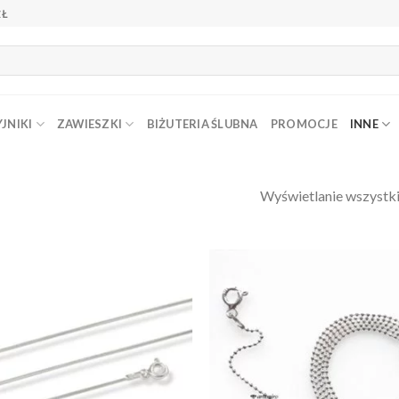
ZŁ
JNIKI
ZAWIESZKI
BIŻUTERIA ŚLUBNA
PROMOCJE
INNE
Wyświetlanie wszystk
Dodaj do
Do
ulubionych
ulu
❤️