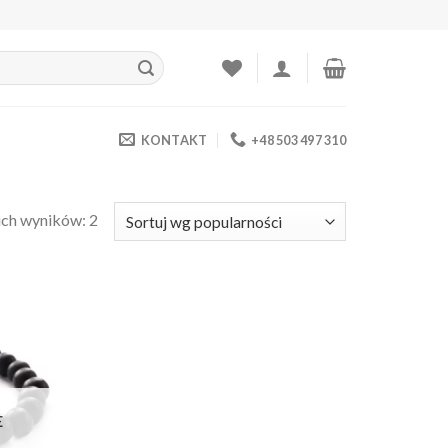
KONTAKT
+48 503 497 310
ich wyników: 2
daj do
bionych
❤️
E