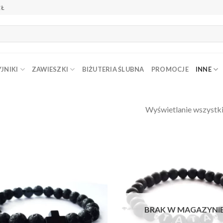
ZŁ
JNIKI
ZAWIESZKI
BIŻUTERIA ŚLUBNA
PROMOCJE
INNE
Wyświetlanie wszystk
Dodaj do
Do
ulubionych
ulu
❤️
BRAK W MAGAZYNI