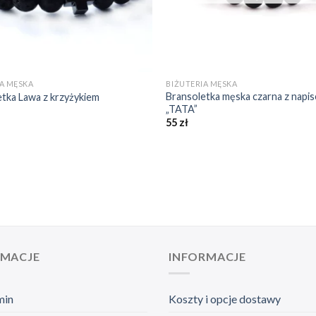
+
IA MĘSKA
BIŻUTERIA MĘSKA
Bransoletka męska czarna z napi
etka Lawa z krzyżykiem
„TATA”
55
zł
RMACJE
INFORMACJE
min
Koszty i opcje dostawy