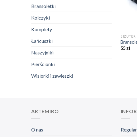
Bransoletki
Kolczyki
+
Komplety
BIŻUTER
Łańcuszki
Bransol
55
zł
Naszyjniki
Pierścionki
Wisiorki i zawieszki
ARTEMIRO
INFO
O nas
Regula