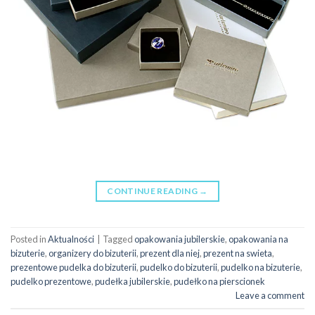
CONTINUE READING
→
Posted in
Aktualności
|
Tagged
opakowania jubilerskie
,
opakowania na
bizuterie
,
organizery do bizuterii
,
prezent dla niej
,
prezent na swieta
,
prezentowe pudelka do bizuterii
,
pudelko do bizuterii
,
pudelko na bizuterie
,
pudelko prezentowe
,
pudełka jubilerskie
,
pudełko na pierscionek
Leave a comment