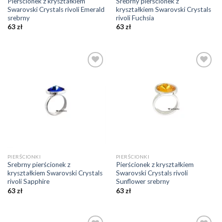
Pierścionek z kryształkiem
Srebrny pierścionek z
Swarovski Crystals rivoli Emerald
kryształkiem Swarovski Crystals
srebrny
rivoli Fuchsia
63
zł
63
zł
Dodaj do
Dodaj do
ulubionych
ulubionych
❤️
❤️
PIERŚCIONKI
PIERŚCIONKI
Srebrny pierścionek z
Pierścionek z kryształkiem
kryształkiem Swarovski Crystals
Swarovski Crystals rivoli
rivoli Sapphire
Sunflower srebrny
63
zł
63
zł