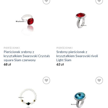
Dodaj do
Dodaj do
ulubionych
ulubionych
❤️
❤️
PIERŚCIONKI
PIERŚCIONKI
Pierścionek srebrny z
Srebrny pierścionek z
kryształkiem Swarovski Crystals
kryształkiem Swarovski rivoli
square Siam czerwony
Light Siam
68
zł
63
zł
Dodaj do
Dodaj do
ulubionych
ulubionych
❤️
❤️