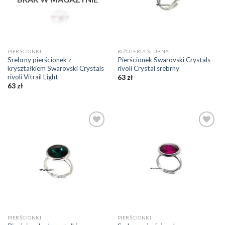
PIERŚCIONKI
BIŻUTERIA ŚLUBNA
Srebrny pierścionek z
Pierścionek Swarovski Crystals
kryształkiem Swarovski Crystals
rivoli Crystal srebrny
rivoli Vitrail Light
63
zł
63
zł
Dodaj do
Dodaj do
ulubionych
ulubionych
❤️
❤️
PIERŚCIONKI
PIERŚCIONKI