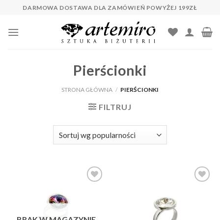
Skip
DARMOWA DOSTAWA DLA ZAMÓWIEŃ POWYŻEJ 199ZŁ
to
content
Pierścionki
STRONA GŁÓWNA
/
PIERŚCIONKI
FILTRUJ
Dodaj do
Dodaj do
ulubionych
ulubionych
❤️
❤️
BRAK W MAGAZYNIE