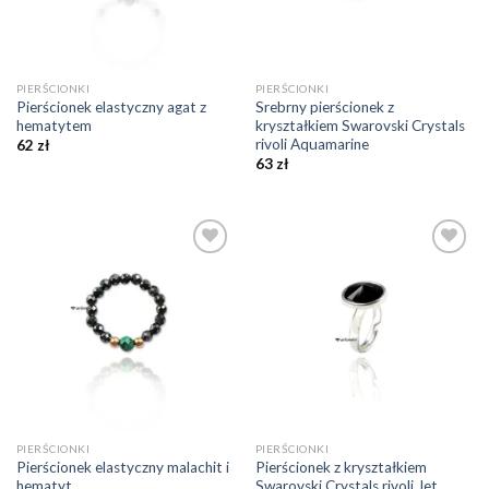
PIERŚCIONKI
PIERŚCIONKI
Pierścionek elastyczny agat z
Srebrny pierścionek z
hematytem
kryształkiem Swarovski Crystals
rivoli Aquamarine
62
zł
63
zł
Dodaj do
Dodaj do
ulubionych
ulubionych
❤️
❤️
PIERŚCIONKI
PIERŚCIONKI
Pierścionek elastyczny malachit i
Pierścionek z kryształkiem
hematyt
Swarovski Crystals rivoli Jet