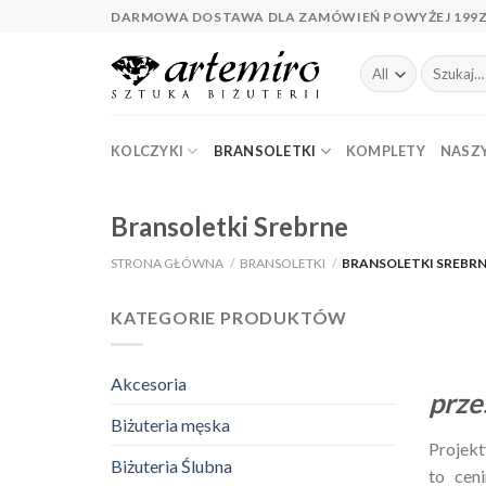
Skip
DARMOWA DOSTAWA DLA ZAMÓWIEŃ POWYŻEJ 199
to
content
Szukaj:
KOLCZYKI
BRANSOLETKI
KOMPLETY
NASZY
Bransoletki Srebrne
STRONA GŁÓWNA
/
BRANSOLETKI
/
BRANSOLETKI SREBR
KATEGORIE PRODUKTÓW
Akcesoria
prze
Biżuteria męska
Projekt
Biżuteria Ślubna
to cen