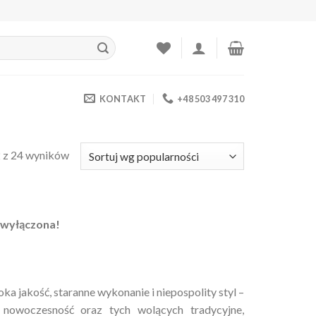
KONTAKT
+48 503 497 310
 z 24 wyników
 wyłączona!
ka jakość, staranne wykonanie i niepospolity styl –
 nowoczesność oraz tych wolących tradycyjne,