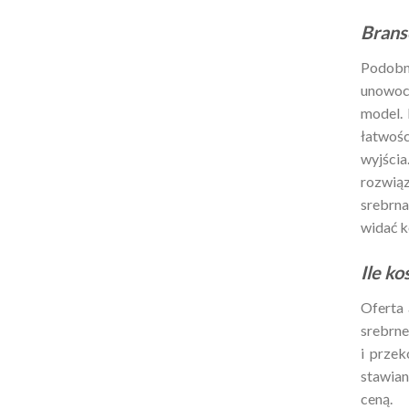
Brans
Podobni
unowocz
model. 
łatwośc
wyjścia
rozwiąz
srebrna
widać ko
Ile k
Oferta 
srebrne
i prze
stawian
ceną.