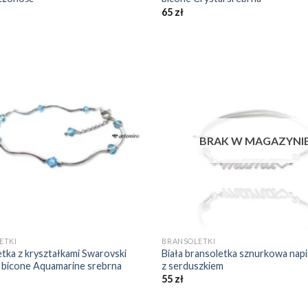
65
zł
Dodaj do
Do
ulubionych
ulu
❤️
BRAK W MAGAZYNI
+
ETKI
BRANSOLETKI
tka z kryształkami Swarovski
Biała bransoletka sznurkowa na
s bicone Aquamarine srebrna
z serduszkiem
55
zł