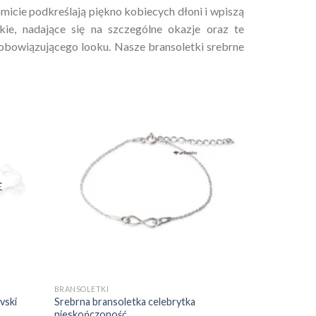
icie podkreślają piękno kobiecych dłoni i wpiszą
kie, nadające się na szczególne okazje oraz te
obowiązującego looku. Nasze bransoletki srebrne
daj do
Dodaj do
bionych
ulubionych
❤️
❤️
E
+
BRANSOLETKI
vski
Srebrna bransoletka celebrytka
nieskończoność