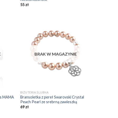
55
zł
daj do
Dodaj do
bionych
ulubionych
❤️
❤️
E
BRAK W MAGAZYNIE
+
BIŻUTERIA ŚLUBNA
pis MAMA
Bransoletka z pereł Swarovski Crystal
Peach Pearl ze srebrną zawieszką
69
zł