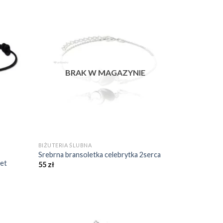
daj do
Dodaj do
bionych
ulubionych
❤️
❤️
BRAK W MAGAZYNIE
+
BIŻUTERIA ŚLUBNA
Srebrna bransoletka celebrytka 2serca
Jet
55
zł