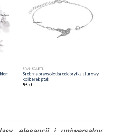
daj do
Dodaj do
bionych
ulubionych
❤️
❤️
+
BRANSOLETKI
łkiem
Srebrna bransoletka celebrytka ażurowy
koliberek ptak
55
zł
sy, elegancji i uniwersalny