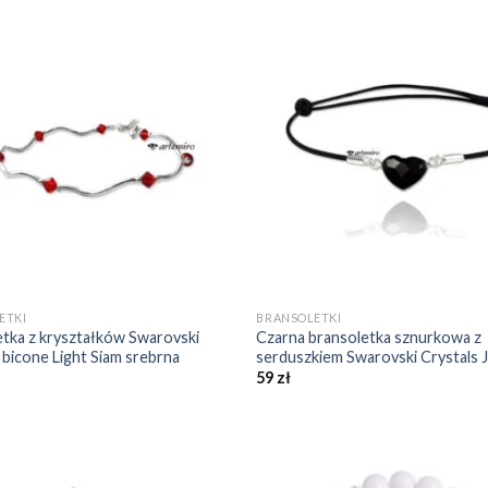
Dodaj do
Do
ulubionych
ulu
❤️
+
ETKI
BRANSOLETKI
etka z kryształków Swarovski
Czarna bransoletka sznurkowa z
 bicone Light Siam srebrna
serduszkiem Swarovski Crystals 
59
zł