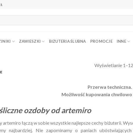
ZŁ
JNIKI
ZAWIESZKI
BIŻUTERIA ŚLUBNA
PROMOCJE
INNE
Wyświetlanie 1–12
NE
Przerwa techniczna.
Możliwość kupowania chwilowo
śliczne ozdoby od artemiro
y artemiro łączą w sobie wszystkie najlepsze cechy biżuterii. Wyso
imy najbardziej. Nie zapominamy o paniach ubóstwiających