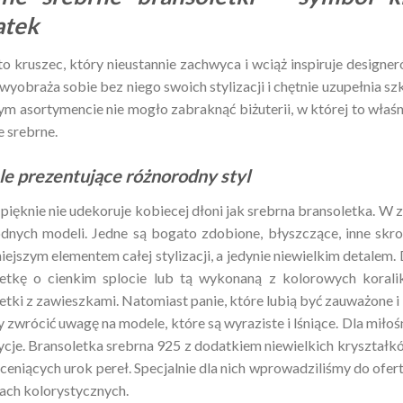
atek
to kruszec, który nieustannie zachwyca i wciąż inspiruje desi
 wyobraża sobie bez niego swoich stylizacji i chętnie uzupełnia s
m asortymencie nie mogło zabraknąć biżuterii, w której to właśni
 srebrne.
e prezentujące różnorodny styl
 pięknie nie udekoruje kobiecej dłoni jak srebrna bransoletka. W 
dnych modeli. Jedne są bogato zdobione, błyszczące, inne skrom
iejszym elementem całej stylizacji, a jedynie niewielkim detalem
letkę o cienkim splocie lub tą wykonaną z kolorowych koral
etki z zawieszkami. Natomiast panie, które lubią być zauważone i
 zwrócić uwagę na modele, które są wyraziste i lśniące. Dla mił
cje. Bransoletka srebrna 925 z dodatkiem niewielkich kryształk
 ceniących urok pereł. Specjalnie dla nich wprowadziliśmy do of
ach kolorystycznych.