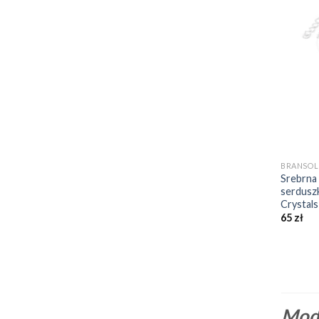
+
BRANSOL
Srebrna 
serduszk
Crystals
65
zł
Modn