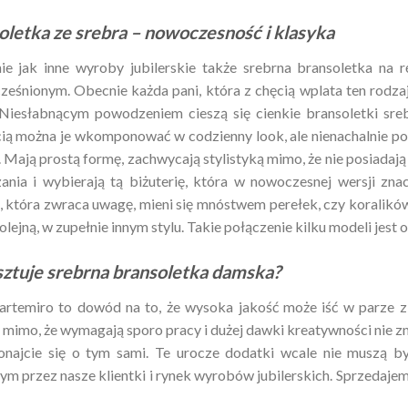
oletka ze srebra – nowoczesność i klasyka
e jak inne wyroby jubilerskie także srebrna bransoletka na
eśnionym. Obecnie każda pani, która z chęcią wplata ten rodzaj
Niesłabnącym powodzeniem cieszą się cienkie bransoletki srebr
ią można je wkomponować w codzienny look, ale nienachalnie pod
. Mają prostą formę, zachwycają stylistyką mimo, że nie posiadają
ania i wybierają tą biżuterię, która w nowoczesnej wersji zna
, która zwraca uwagę, mieni się mnóstwem perełek, czy koralików 
lejną, w zupełnie innym stylu. Takie połączenie kilku modeli jest o
osztuje srebrna bransoletka damska?
artemiro to dowód na to, że wysoka jakość może iść w parze z
 mimo, że wymagają sporo pracy i dużej dawki kreatywności nie zn
konajcie się o tym sami. Te urocze dodatki wcale nie muszą 
ym przez nasze klientki i rynek wyrobów jubilerskich. Sprzedajemy