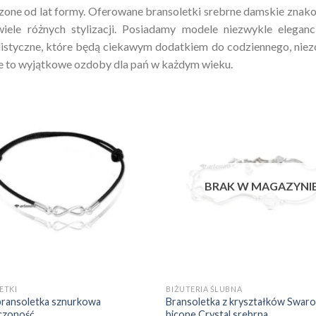
one od lat formy. Oferowane bransoletki srebrne damskie znakom
iele różnych stylizacji. Posiadamy modele niezwykle eleganc
istyczne, które będą ciekawym dodatkiem do codziennego, niez
 to wyjątkowe ozdoby dla pań w każdym wieku.
Dodaj do
Do
ulubionych
ulu
❤️
BRAK W MAGAZYNI
+
ETKI
BIŻUTERIA ŚLUBNA
bransoletka sznurkowa
Bransoletka z kryształków Swaro
czoność
bicone Crystal srebrna