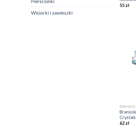
Pierścionki
55
zł
Wisiorki i zawieszki
+
BRANSOL
Bransole
Crystal
62
zł