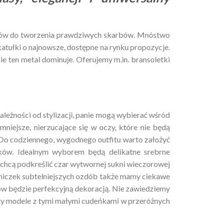
gnerów do tworzenia prawdziwych skarbów. Mnóstwo
zkatułki o najnowsze, dostępne na rynku propozycje.
e ten metal dominuje. Oferujemy m.in. bransoletki
zależności od stylizacji, panie mogą wybierać wśród
niejsze, nierzucające się w oczy, które nie będą
. Do codziennego, wygodnego outfitu warto założyć
ików. Idealnym wyborem będą delikatne srebrne
 chcą podkreślić czar wytwornej sukni wieczorowej
ośniczek subtelniejszych ozdób także mamy ciekawe
ów będzie perfekcyjną dekoracją. Nie zawiedziemy
erty modele z tymi małymi cudeńkami w przeróżnych