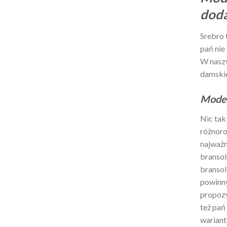
dod
Srebro 
pań nie
W naszy
damskie
Model
Nic tak
różnoro
najważn
branso
bransol
powinny
propozy
też pań
wariant