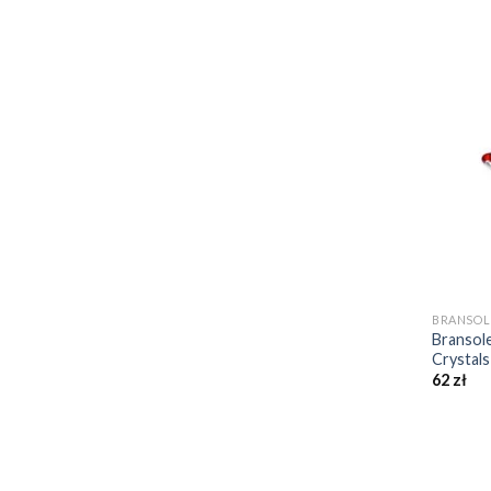
+
BRANSOL
Bransol
Crystals
62
zł