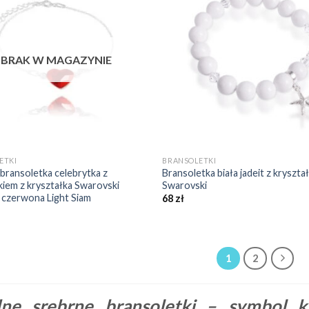
Dodaj do
Do
ulubionych
ulu
❤️
BRAK W MAGAZYNIE
+
ETKI
BRANSOLETKI
bransoletka celebrytka z
Bransoletka biała jadeit z kryszta
iem z kryształka Swarovski
Swarovski
 czerwona Light Siam
68
zł
1
2
e srebrne bransoletki – symbol kla