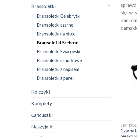
sprawdz
Bransoletki
się w w
Bransoletki Celebrytki
minimal
Bransoletki czarne
damskie
Bransoletki na nitce
Bransoletki Srebrne
Bransoletki Swarovski
Bransoletki sznurkowe
Bransoletki z napisem
Bransoletki z pereł
Kolczyki
Komplety
Łańcuszki
+
BRANSOL
Naszyjniki
Czarna 
nieskoń