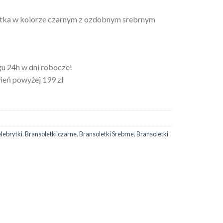
ytka w kolorze czarnym z ozdobnym srebrnym
u 24h w dni robocze!
eń powyżej 199 zł
lebrytki
,
Bransoletki czarne
,
Bransoletki Srebrne
,
Bransoletki