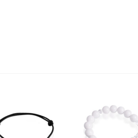
Dodaj do
Do
ulubionych
ulu
❤️