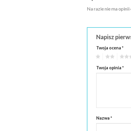
Na razie nie ma opinii
Napisz pierw
Twoja ocena
*
1
2
3
Twoja opinia
*
Nazwa
*