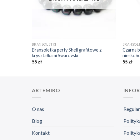
+
+
BRANSOLETKI
BRANSOL
i Crystal
Bransoletka perły Shell grafitowe z
Czarna 
kryształkami Swarovski
nieskoń
55
zł
55
zł
ARTEMIRO
INFO
O nas
Regula
Blog
Polityk
Kontakt
Polityk