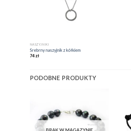
+
NASZYJNIKI
Srebrny naszyjnik z kółkiem
74
zł
PODOBNE PRODUKTY
Dodaj do
Dodaj do
ulubionych
ulubionych
❤️
❤️
NIE
BRAK W MAGAZYNIE