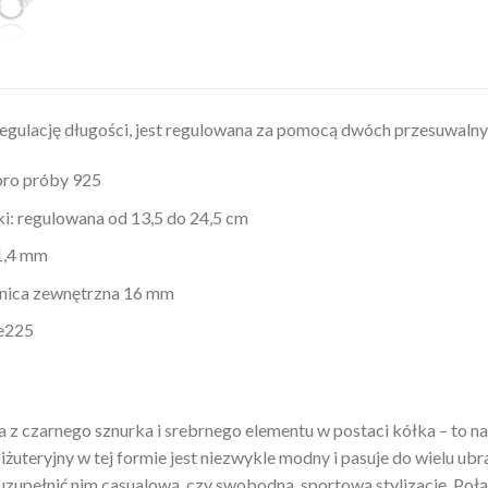
regulację długości, jest regulowana za pomocą dwóch przesuwaln
bro próby 925
i: regulowana od 13,5 do 24,5 cm
 1,4 mm
dnica zewnętrzna 16 mm
te225
z czarnego sznurka i srebrnego elementu w postaci kółka – to na
iżuteryjny w tej formie jest niezwykle modny i pasuje do wielu ub
upełnić nim casualową, czy swobodną, sportową stylizację. Połąc