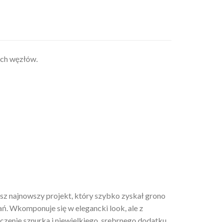
ych węzłów.
sz najnowszy projekt, który szybko zyskał grono
rań. Wkomponuje się w elegancki look, ale z
zenie sznurka i niewielkiego, srebrnego dodatku