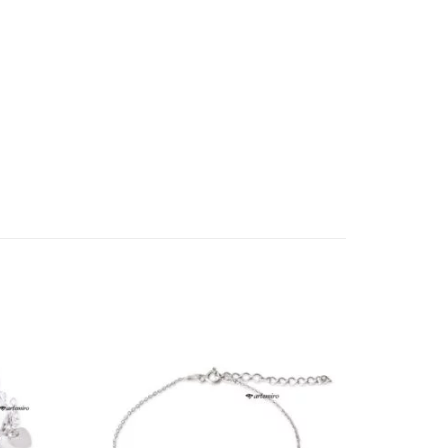
daj do
Dodaj do
bionych
ulubionych
❤️
❤️