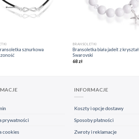
+
ETKI
BRANSOLETKI
bransoletka sznurkowa
Bransoletka biała jadeit z kryszta
czoność
Swarovski
68
zł
RMACJE
INFORMACJE
min
Koszty i opcje dostawy
a prywatności
Sposoby płatności
a cookies
Zwroty i reklamacje