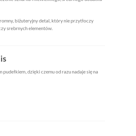
omny, biżuteryjny detal, który nie przytłoczy
, czy srebrnych elementów.
is
m pudełkiem, dzięki czemu od razu nadaje się na