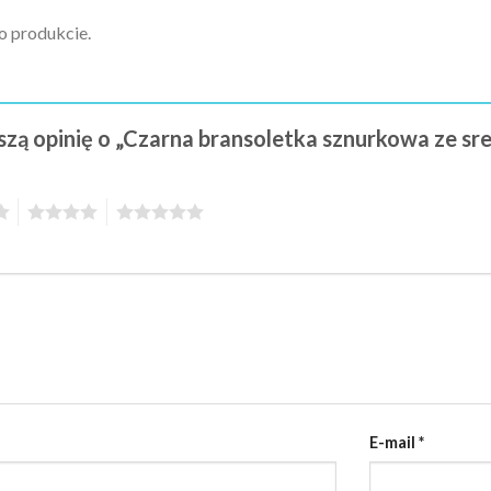
 o produkcie.
szą opinię o „Czarna bransoletka sznurkowa ze s
4
5
E-mail
*