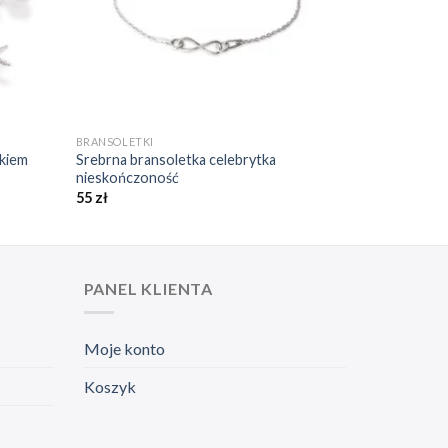
+
BRANSOLETKI
łkiem
Srebrna bransoletka celebrytka
nieskończoność
55
zł
PANEL KLIENTA
Moje konto
Koszyk