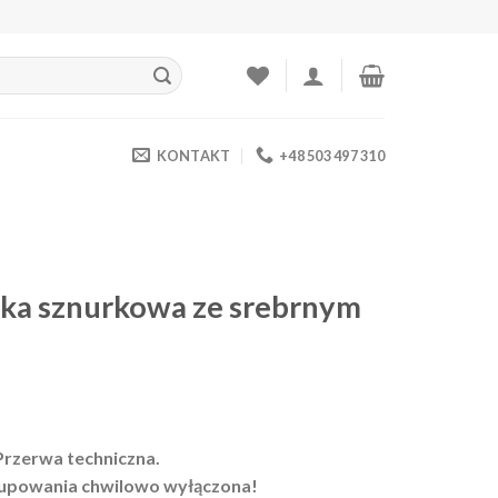
KONTAKT
+48 503 497 310
tka sznurkowa ze srebrnym
Przerwa techniczna.
upowania chwilowo wyłączona!