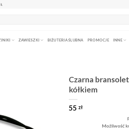
ZŁ
JNIKI
ZAWIESZKI
BIŻUTERIA ŚLUBNA
PROMOCJE
INNE
Czarna bransole
kółkiem
Dodaj do
ulubionych
❤️
55
zł
Możliwość k