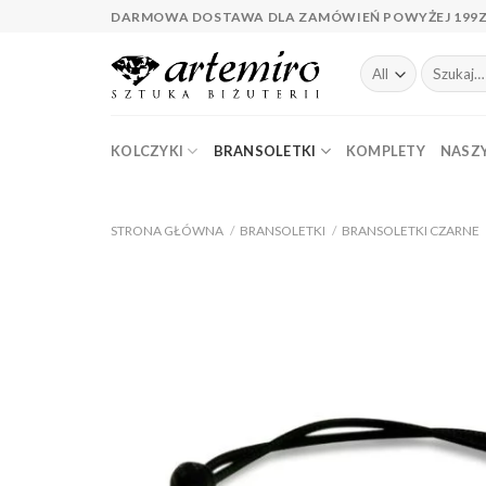
Skip
DARMOWA DOSTAWA DLA ZAMÓWIEŃ POWYŻEJ 199
to
content
Szukaj:
KOLCZYKI
BRANSOLETKI
KOMPLETY
NASZY
STRONA GŁÓWNA
/
BRANSOLETKI
/
BRANSOLETKI CZARNE