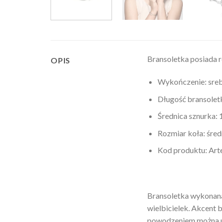
Bransoletka posiada 
OPIS
Wykończenie: sre
Długość bransoletk
Średnica sznurka:
Rozmiar koła: śre
Kod produktu: Ar
Bransoletka wykonana 
wielbicielek. Akcent b
powodzeniem można uz