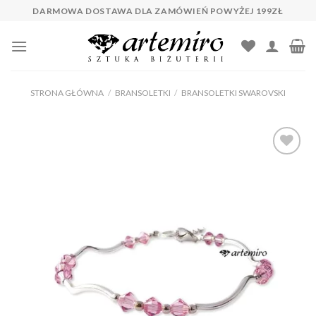
Skip
DARMOWA DOSTAWA DLA ZAMÓWIEŃ POWYŻEJ 199ZŁ
to
content
STRONA GŁÓWNA
/
BRANSOLETKI
/
BRANSOLETKI SWAROVSKI
Dodaj do
ulubionych
❤️