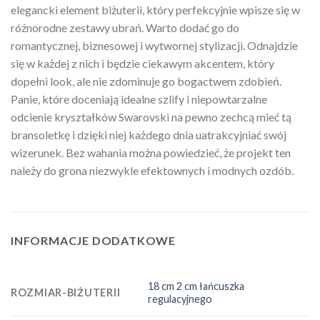
elegancki element biżuterii, który perfekcyjnie wpisze się w
różnorodne zestawy ubrań. Warto dodać go do
romantycznej, biznesowej i wytwornej stylizacji. Odnajdzie
się w każdej z nich i będzie ciekawym akcentem, który
dopełni look, ale nie zdominuje go bogactwem zdobień.
Panie, które doceniają idealne szlify i niepowtarzalne
odcienie kryształków Swarovski na pewno zechcą mieć tą
bransoletkę i dzięki niej każdego dnia uatrakcyjniać swój
wizerunek. Bez wahania można powiedzieć, że projekt ten
należy do grona niezwykle efektownych i modnych ozdób.
INFORMACJE DODATKOWE
18 cm 2 cm łańcuszka
ROZMIAR-BIŻUTERII
regulacyjnego