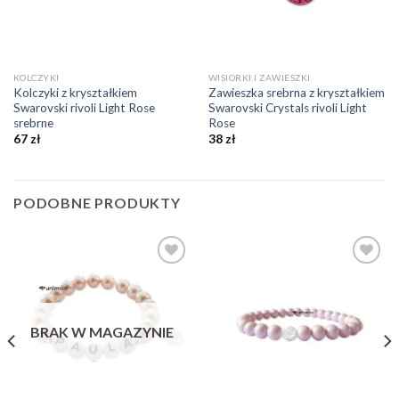
KOLCZYKI
WISIORKI I ZAWIESZKI
Kolczyki z kryształkiem
Zawieszka srebrna z kryształkiem
Swarovski rivoli Light Rose
Swarovski Crystals rivoli Light
srebrne
Rose
67
zł
38
zł
PODOBNE PRODUKTY
Dodaj do
Dodaj do
ulubionych
ulubionych
❤️
❤️
BRAK W MAGAZYNIE