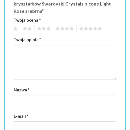
kryształków Swarovski Crystals bicone Light
Rose srebrna”
Twoja ocena
*
1
2
3
4
5
Twoja opinia
*
Nazwa
*
E-mail
*