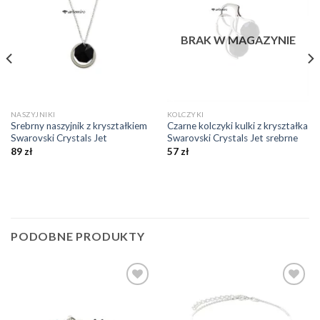
ulubionych
ulubionych
❤️
❤️
BRAK W MAGAZYNIE
NASZYJNIKI
KOLCZYKI
Srebrny naszyjnik z kryształkiem
Czarne kolczyki kulki z kryształka
Swarovski Crystals Jet
Swarovski Crystals Jet srebrne
89
zł
57
zł
PODOBNE PRODUKTY
Dodaj do
Dodaj do
ulubionych
ulubionych
❤️
❤️