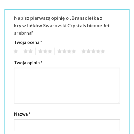
Napisz pierwszą opinię o „Bransoletka z
kryształków Swarovski Crystals bicone Jet
srebrna”
Twoja ocena
*
1
2
3
4
5
Twoja opinia
*
Nazwa
*