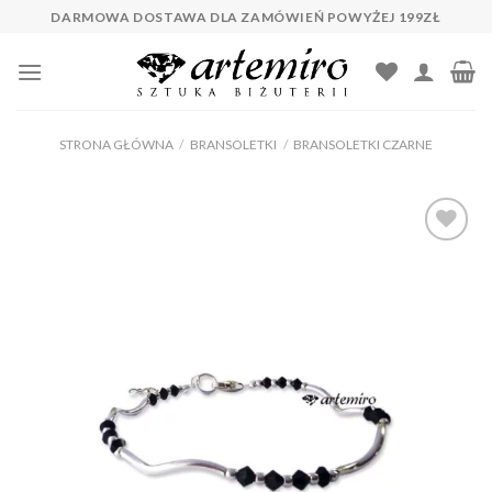
Skip
DARMOWA DOSTAWA DLA ZAMÓWIEŃ POWYŻEJ 199ZŁ
to
content
STRONA GŁÓWNA
/
BRANSOLETKI
/
BRANSOLETKI CZARNE
Dodaj do
ulubionych
❤️