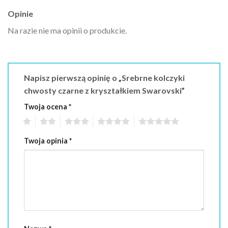
Opinie
Na razie nie ma opinii o produkcie.
Napisz pierwszą opinię o „Srebrne kolczyki
chwosty czarne z kryształkiem Swarovski”
Twoja ocena
*
1
2
3
4
5
Twoja opinia
*