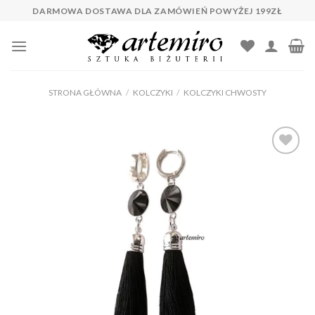
Skip
DARMOWA DOSTAWA DLA ZAMÓWIEŃ POWYŻEJ 199ZŁ
to
content
STRONA GŁÓWNA
/
KOLCZYKI
/
KOLCZYKI CHWOSTY
Dodaj do
ulubionych
❤️