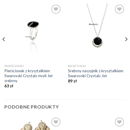
Dodaj do
Dodaj do
ulubionych
ulubionych
❤️
❤️
PIERŚCIONKI
NASZYJNIKI
Pierścionek z kryształkiem
Srebrny naszyjnik z kryształkiem
Swarovski Crystals rivoli Jet
Swarovski Crystals Jet
srebrny
89
zł
63
zł
PODOBNE PRODUKTY