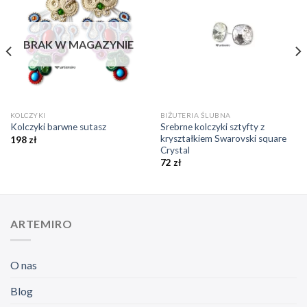
Dodaj do
Dodaj do
ulubionych
ulubionych
❤️
❤️
BRAK W MAGAZYNIE
KOLCZYKI
BIŻUTERIA ŚLUBNA
Srebrne kolczyki sztyfty z
Kolczyki barwne sutasz
kryształkiem Swarovski square
198
zł
Crystal
72
zł
ARTEMIRO
O nas
Blog