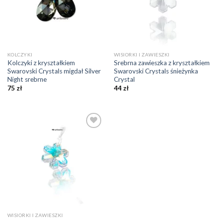
KOLCZYKI
WISIORKI I ZAWIESZKI
Kolczyki z kryształkiem
Srebrna zawieszka z kryształkiem
Swarovski Crystals migdał Silver
Swarovski Crystals śnieżynka
Night srebrne
Crystal
75
zł
44
zł
Dodaj do
ulubionych
❤️
WISIORKI I ZAWIESZKI