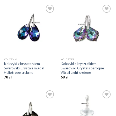
Dodaj do
Dodaj do
ulubionych
ulubionych
❤️
❤️
KOLCZYKI
KOLCZYKI
Kolczyki z kryształkiem
Kolczyki z kryształkiem
Swarovski Crystals migdał
Swarovski Crystals baroque
Heliotrope srebrne
Vitrail Light srebrne
78
zł
68
zł
Dodaj do
Dodaj do
ulubionych
ulubionych
❤️
❤️