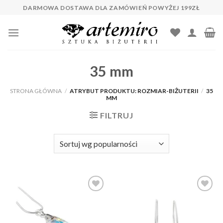
Skip
DARMOWA DOSTAWA DLA ZAMÓWIEŃ POWYŻEJ 199ZŁ
to
content
35 mm
STRONA GŁÓWNA
/
ATRYBUT PRODUKTU: ROZMIAR-BIŻUTERII
/
35
MM
FILTRUJ
Dodaj do
Dodaj do
ulubionych
ulubionych
❤️
❤️