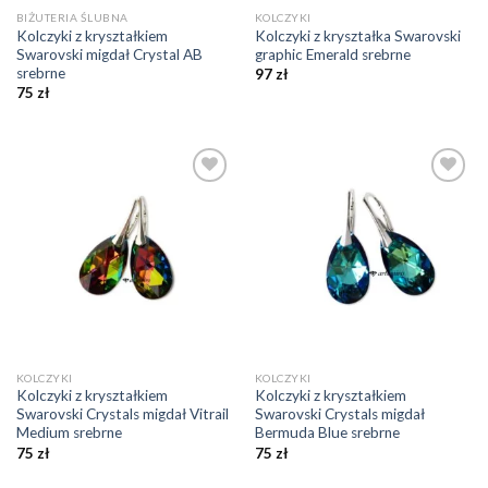
BIŻUTERIA ŚLUBNA
KOLCZYKI
Kolczyki z kryształkiem
Kolczyki z kryształka Swarovski
Swarovski migdał Crystal AB
graphic Emerald srebrne
srebrne
97
zł
75
zł
Dodaj do
Dodaj do
ulubionych
ulubionych
❤️
❤️
KOLCZYKI
KOLCZYKI
Kolczyki z kryształkiem
Kolczyki z kryształkiem
Swarovski Crystals migdał Vitrail
Swarovski Crystals migdał
Medium srebrne
Bermuda Blue srebrne
75
zł
75
zł