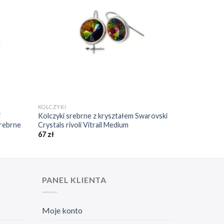
❤️
❤️
+
KOLCZYKI
i
Kolczyki srebrne z kryształem Swarovski
srebrne
Crystals rivoli Vitrail Medium
67
zł
PANEL KLIENTA
Moje konto