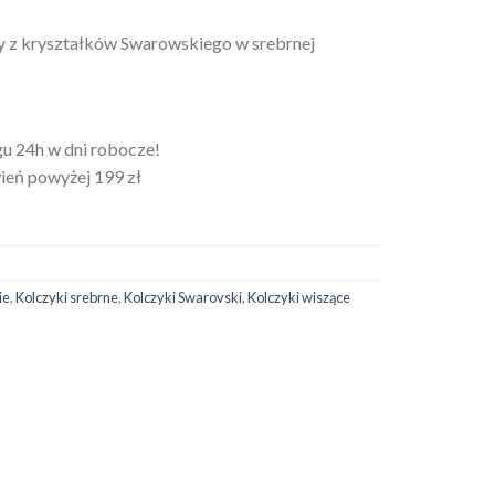
y z kryształków Swarowskiego w srebrnej
u 24h w dni robocze!
eń powyżej 199 zł
ie
,
Kolczyki srebrne
,
Kolczyki Swarovski
,
Kolczyki wiszące