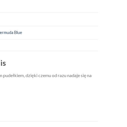
Bermuda Blue
is
m pudełkiem, dzięki czemu od razu nadaje się na