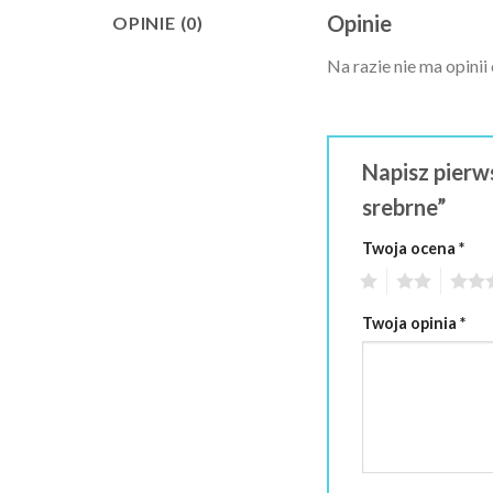
Opinie
OPINIE (0)
Na razie nie ma opinii
Napisz pierw
srebrne”
Twoja ocena
*
1
2
3
Twoja opinia
*