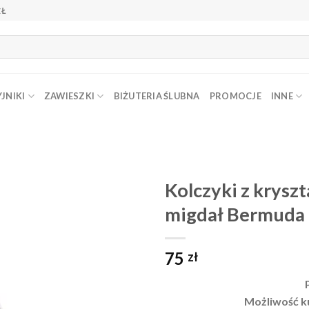
ZŁ
JNIKI
ZAWIESZKI
BIŻUTERIA ŚLUBNA
PROMOCJE
INNE
Kolczyki z krysz
migdał Bermuda 
Dodaj do
ulubionych
❤️
75
zł
Możliwość k