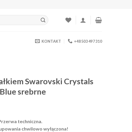
KONTAKT
+48 503 497 310
tałkiem Swarovski Crystals
Blue srebrne
Przerwa techniczna.
upowania chwilowo wyłączona!