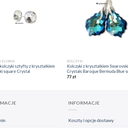
❤️
+
A ŚLUBNA
KOLCZYKI
kolczyki sztyfty z kryształkiem
Kolczyki z kryształkiem Swarovsk
i square Crystal
Crystals Baroque Bermuda Blue 
77
zł
RMACJE
INFORMACJE
min
Koszty i opcje dostawy