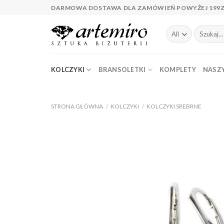
Skip
DARMOWA DOSTAWA DLA ZAMÓWIEŃ POWYŻEJ 199
to
content
Szukaj:
KOLCZYKI
BRANSOLETKI
KOMPLETY
NASZY
STRONA GŁÓWNA
/
KOLCZYKI
/
KOLCZYKI SREBRNE