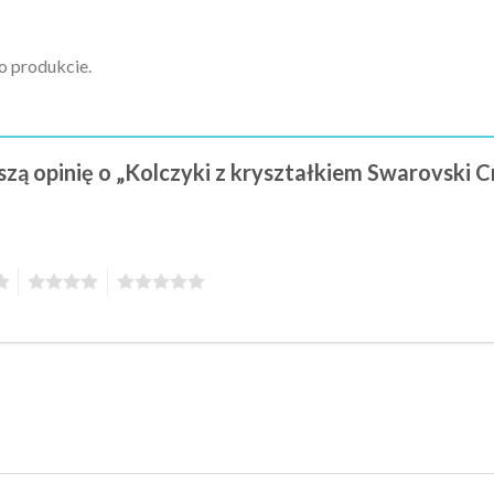
 o produkcie.
szą opinię o „Kolczyki z kryształkiem Swarovski 
4
5