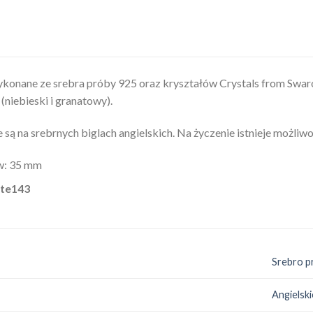
ykonane ze srebra próby 925 oraz kryształów Crystals from Swa
(niebieski i granatowy).
są na srebrnych biglach angielskich. Na życzenie istnieje możliwo
w: 35 mm
rte143
Srebro p
Angielski