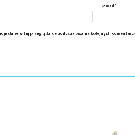
E-mail
*
oje dane w tej przeglądarce podczas pisania kolejnych komentarzy
Dodaj do
Do
ulubionych
ulu