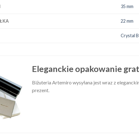
I
35 mm
ŁKA
22 mm
I
Crystal 
Eleganckie opakowanie grat
Biżuteria Artemiro wysyłana jest wraz z elegancki
prezent.