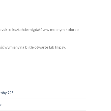
rovski o kształcie migdałów w mocnym kolorze
ść wymiany na bigle otwarte lub klipsy.
róby 925
e