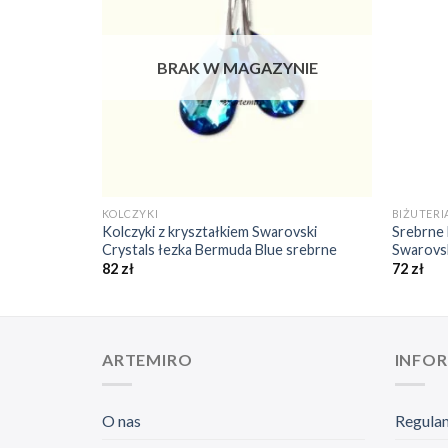
❤️
❤️
NIE
BRAK W MAGAZYNIE
+
+
KOLCZYKI
BIŻUTERI
iem Swarovski
Kolczyki z kryształkiem Swarovski
Srebrne 
Crystals łezka Bermuda Blue srebrne
Swarovsk
82
zł
72
zł
ARTEMIRO
INFO
O nas
Regula