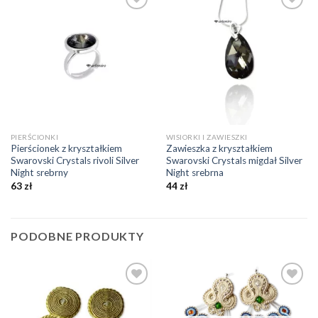
Dodaj do
Dodaj do
ulubionych
ulubionych
❤️
❤️
PIERŚCIONKI
WISIORKI I ZAWIESZKI
Pierścionek z kryształkiem
Zawieszka z kryształkiem
Swarovski Crystals rivoli Silver
Swarovski Crystals migdał Silver
Night srebrny
Night srebrna
63
zł
44
zł
PODOBNE PRODUKTY
Dodaj do
Dodaj do
ulubionych
ulubionych