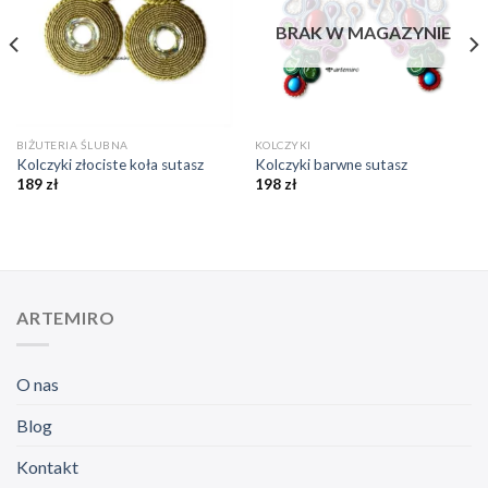
❤️
❤️
BRAK W MAGAZYNIE
BIŻUTERIA ŚLUBNA
KOLCZYKI
Kolczyki złociste koła sutasz
Kolczyki barwne sutasz
189
zł
198
zł
ARTEMIRO
O nas
Blog
Kontakt