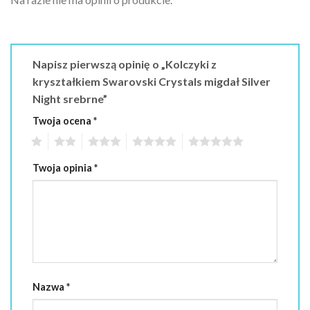
Napisz pierwszą opinię o „Kolczyki z
kryształkiem Swarovski Crystals migdał Silver
Night srebrne”
Twoja ocena
*
1
2
3
4
5
Twoja opinia
*
Nazwa
*