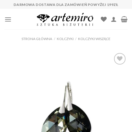
Skip
DARMOWA DOSTAWA DLA ZAMÓWIEŃ POWYŻEJ 199ZŁ
to
content
STRONA GŁÓWNA
/
KOLCZYKI
/
KOLCZYKI WISZĄCE
Dodaj do
ulubionych
❤️