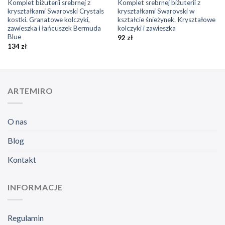
Komplet biżuterii srebrnej z
Komplet srebrnej biżuterii z
kryształkami Swarovski Crystals
kryształkami Swarovski w
kostki. Granatowe kolczyki,
kształcie śnieżynek. Kryształowe
zawieszka i łańcuszek Bermuda
kolczyki i zawieszka
Blue
92
zł
134
zł
ARTEMIRO
O nas
Blog
Kontakt
INFORMACJE
Regulamin