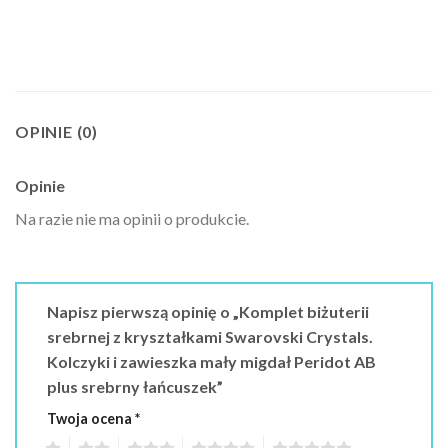
OPINIE (0)
Opinie
Na razie nie ma opinii o produkcie.
Napisz pierwszą opinię o „Komplet biżuterii
srebrnej z kryształkami Swarovski Crystals.
Kolczyki i zawieszka mały migdał Peridot AB
plus srebrny łańcuszek”
Twoja ocena
*
1
2
3
4
5