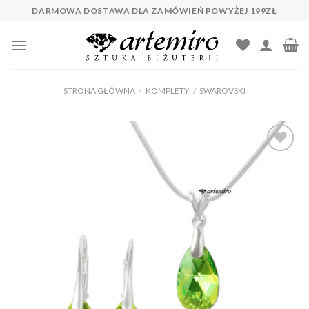
Skip
DARMOWA DOSTAWA DLA ZAMÓWIEŃ POWYŻEJ 199ZŁ
to
content
STRONA GŁÓWNA
/
KOMPLETY
/
SWAROVSKI
Dodaj do
ulubionych
❤️