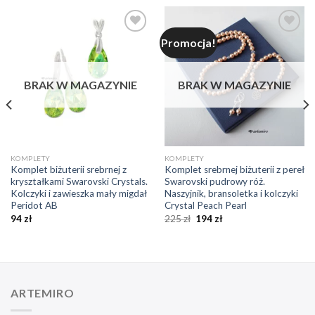
Promocja!
Dodaj do
Dodaj do
ulubionych
ulubionych
❤️
❤️
BRAK W MAGAZYNIE
BRAK W MAGAZYNIE
KOMPLETY
KOMPLETY
Komplet biżuterii srebrnej z
Komplet srebrnej biżuterii z pereł
kryształkami Swarovski Crystals.
Swarovski pudrowy róż.
Kolczyki i zawieszka mały migdał
Naszyjnik, bransoletka i kolczyki
Peridot AB
Crystal Peach Pearl
94
zł
225
zł
194
zł
ARTEMIRO