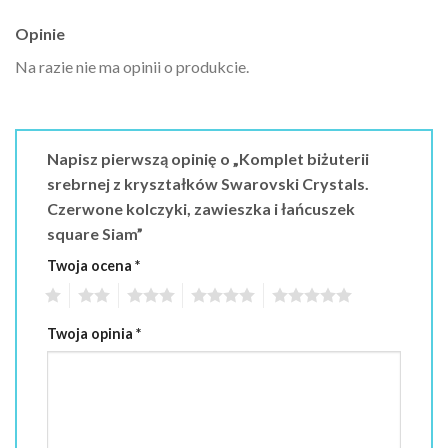
Opinie
Na razie nie ma opinii o produkcie.
Napisz pierwszą opinię o „Komplet biżuterii
srebrnej z kryształków Swarovski Crystals.
Czerwone kolczyki, zawieszka i łańcuszek
square Siam”
Twoja ocena
*
1
2
3
4
5
Twoja opinia
*