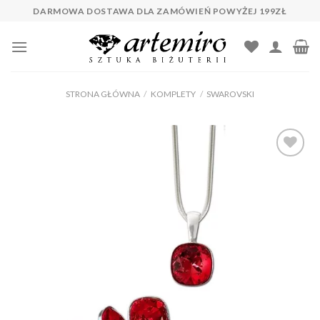
Skip
DARMOWA DOSTAWA DLA ZAMÓWIEŃ POWYŻEJ 199ZŁ
to
content
STRONA GŁÓWNA
/
KOMPLETY
/
SWAROVSKI
Dodaj do
ulubionych
❤️