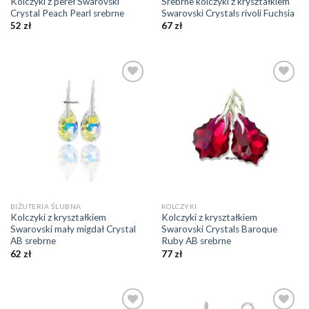
Kolczyki z pereł Swarovski
Srebrne kolczyki z kryształkiem
Crystal Peach Pearl srebrne
Swarovski Crystals rivoli Fuchsia
52
zł
67
zł
Dodaj do
Dodaj do
ulubionych
ulubionych
❤️
❤️
BIŻUTERIA ŚLUBNA
KOLCZYKI
Kolczyki z kryształkiem
Kolczyki z kryształkiem
Swarovski mały migdał Crystal
Swarovski Crystals Baroque
AB srebrne
Ruby AB srebrne
62
zł
77
zł