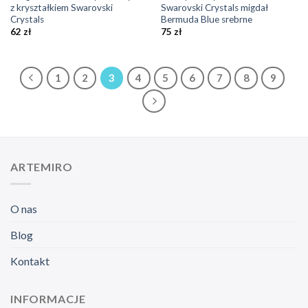
z kryształkiem Swarovski
Swarovski Crystals migdał
Crystals
Bermuda Blue srebrne
62
zł
75
zł
1
2
3
4
5
6
7
8
9
ARTEMIRO
O nas
Blog
Kontakt
INFORMACJE