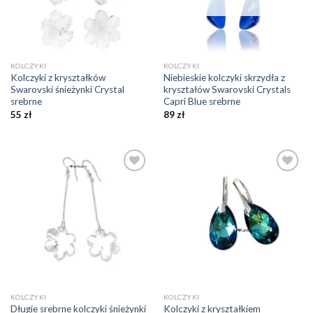
KOLCZYKI
KOLCZYKI
Kolczyki z kryształków
Niebieskie kolczyki skrzydła z
Swarovski śnieżynki Crystal
kryształów Swarovski Crystals
srebrne
Capri Blue srebrne
55
zł
89
zł
Dodaj do
Dodaj do
ulubionych
ulubionych
❤️
❤️
KOLCZYKI
KOLCZYKI
Długie srebrne kolczyki śnieżynki
Kolczyki z kryształkiem