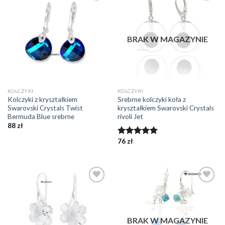
Dodaj do
Dodaj do
ulubionych
ulubionych
❤️
❤️
BRAK W MAGAZYNIE
KOLCZYKI
KOLCZYKI
Kolczyki z kryształkiem
Srebrne kolczyki koła z
Swarovski Crystals Twist
kryształkiem Swarovski Crystals
Bermuda Blue srebrne
rivoli Jet
88
zł
76
zł
Oceniono
5.00
na 5
Dodaj do
Dodaj do
ulubionych
ulubionych
❤️
❤️
BRAK W MAGAZYNIE