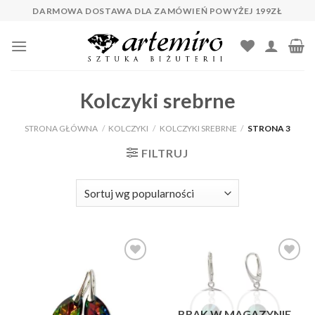
Skip
DARMOWA DOSTAWA DLA ZAMÓWIEŃ POWYŻEJ 199ZŁ
to
content
Kolczyki srebrne
STRONA GŁÓWNA
/
KOLCZYKI
/
KOLCZYKI SREBRNE
/
STRONA 3
FILTRUJ
Dodaj do
Dodaj do
ulubionych
ulubionych
❤️
❤️
BRAK W MAGAZYNIE