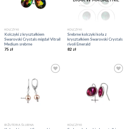
KOLCZYKI
KOLCZYKI
Kolczyki z kryształkiem
Srebrne kolczyki koła z
Swarovski Crystals migdał Vitrail
kryształkiem Swarovski Crystals
Medium srebrne
rivoli Emerald
75
zł
82
zł
Dodaj do
Dodaj do
ulubionych
ulubionych
❤️
❤️
BIŻUTERIA ŚLUBNA
KOLCZYKI