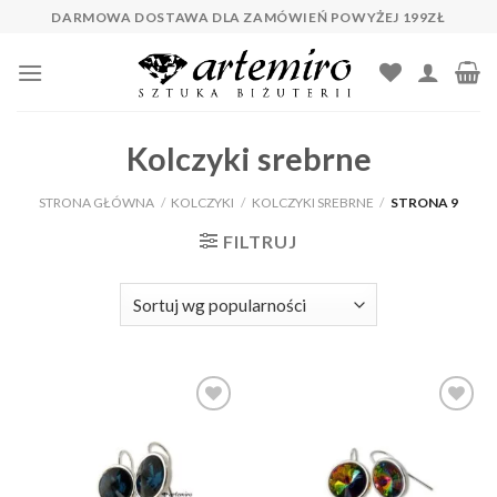
Skip
DARMOWA DOSTAWA DLA ZAMÓWIEŃ POWYŻEJ 199ZŁ
to
content
Kolczyki srebrne
STRONA GŁÓWNA
/
KOLCZYKI
/
KOLCZYKI SREBRNE
/
STRONA 9
FILTRUJ
Dodaj do
Dodaj do
ulubionych
ulubionych
❤️
❤️