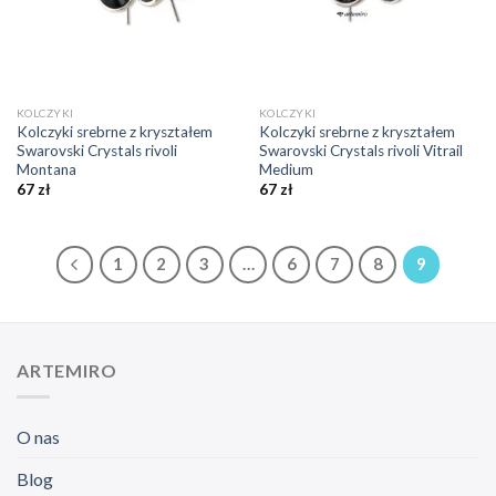
KOLCZYKI
KOLCZYKI
Kolczyki srebrne z kryształem
Kolczyki srebrne z kryształem
Swarovski Crystals rivoli
Swarovski Crystals rivoli Vitrail
Montana
Medium
67
zł
67
zł
1
2
3
…
6
7
8
9
ARTEMIRO
O nas
Blog