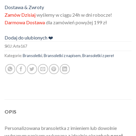
Dostawa & Zwroty
Zamów Dzisiaj
wyślemy w ciągu 24h w dni robocze!
Darmowa Dostawa
dla zamówień powyżej 199 zł
Dodaj do ulubionych ❤️
SKU:
Arte167
Kategorie:
Bransoletki
,
Bransoletki z napisem
,
Bransoletki z pereł
OPIS
Personalizowana bransoletka z imieniem lub dowolnie
wybranym napisem wykonana z idealnie okrągłych
pereł