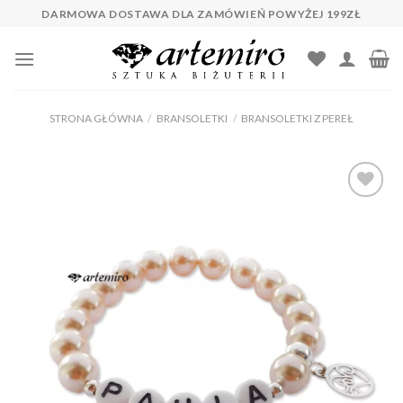
Skip
DARMOWA DOSTAWA DLA ZAMÓWIEŃ POWYŻEJ 199ZŁ
to
content
STRONA GŁÓWNA
/
BRANSOLETKI
/
BRANSOLETKI Z PEREŁ
Dodaj do
ulubionych
❤️