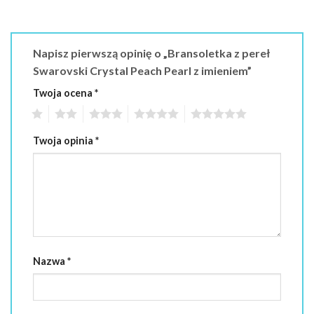
Napisz pierwszą opinię o „Bransoletka z pereł
Swarovski Crystal Peach Pearl z imieniem”
Twoja ocena
*
1
2
3
4
5
Twoja opinia
*
Nazwa
*