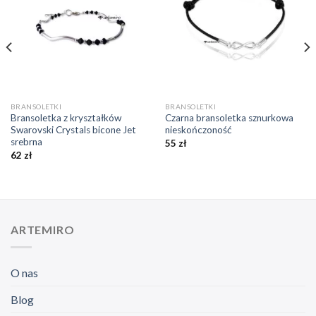
ulubionych
ulubionych
❤️
❤️
BRANSOLETKI
BRANSOLETKI
Bransoletka z kryształków
Czarna bransoletka sznurkowa
Swarovski Crystals bicone Jet
nieskończoność
srebrna
55
zł
62
zł
ARTEMIRO
O nas
Blog