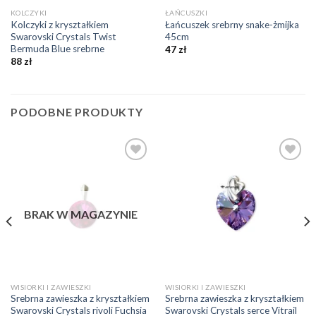
KOLCZYKI
ŁAŃCUSZKI
Kolczyki z kryształkiem
Łańcuszek srebrny snake-żmijka
Swarovski Crystals Twist
45cm
Bermuda Blue srebrne
47
zł
88
zł
PODOBNE PRODUKTY
Dodaj do
Dodaj do
ulubionych
ulubionych
❤️
❤️
BRAK W MAGAZYNIE
WISIORKI I ZAWIESZKI
WISIORKI I ZAWIESZKI
Srebrna zawieszka z kryształkiem
Srebrna zawieszka z kryształkiem
Swarovski Crystals rivoli Fuchsia
Swarovski Crystals serce Vitrail