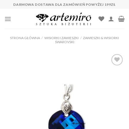
Skip
DARMOWA DOSTAWA DLA ZAMÓWIEŃ POWYŻEJ 199ZŁ
to
content
STRONA GŁÓWNA
/
WISIORKI I ZAWIESZKI
/
ZAWIESZKI & WISIORKI
SWAROVSKI
Dodaj do
ulubionych
❤️