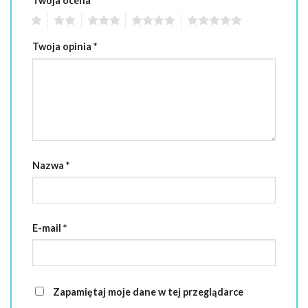
Twoja ocena
*
1
2
3
4
5
Twoja opinia
*
Nazwa
*
E-mail
*
Zapamiętaj moje dane w tej przeglądarce