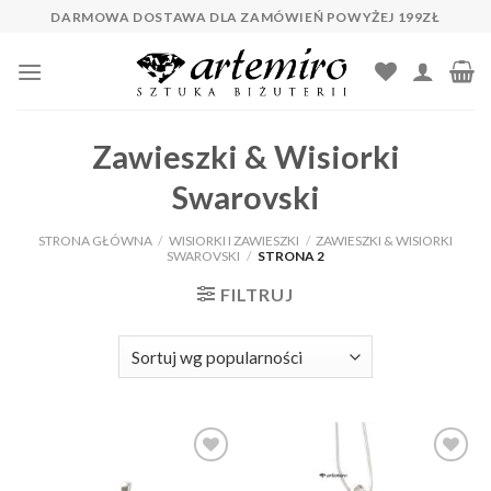
Skip
DARMOWA DOSTAWA DLA ZAMÓWIEŃ POWYŻEJ 199ZŁ
to
content
Zawieszki & Wisiorki
Swarovski
STRONA GŁÓWNA
/
WISIORKI I ZAWIESZKI
/
ZAWIESZKI & WISIORKI
SWAROVSKI
/
STRONA 2
FILTRUJ
Dodaj do
Dodaj do