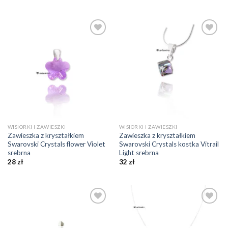
Dodaj do
Dodaj do
ulubionych
ulubionych
❤️
❤️
WISIORKI I ZAWIESZKI
WISIORKI I ZAWIESZKI
Zawieszka z kryształkiem
Zawieszka z kryształkiem
Swarovski Crystals flower Violet
Swarovski Crystals kostka Vitrail
srebrna
Light srebrna
28
zł
32
zł
Dodaj do
Dodaj do
ulubionych
ulubionych
❤️
❤️