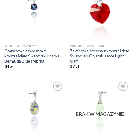
ulubionych
ulubionych
❤️
❤️
WISIORKI I ZAWIESZKI
WISIORKI I ZAWIESZKI
Granatowa zawieszka z
Zawieszka srebrna z kryształkiem
kryształkiem Swarovski kostka
Swarovski Crystals serce Light
Bermuda Blue srebrna
Siam
34
zł
37
zł
Dodaj do
Dodaj do
ulubionych
ulubionych
❤️
❤️
BRAK W MAGAZYNIE