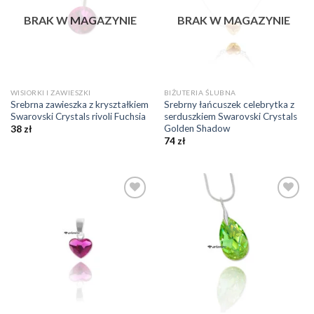
BRAK W MAGAZYNIE
BRAK W MAGAZYNIE
WISIORKI I ZAWIESZKI
BIŻUTERIA ŚLUBNA
Srebrna zawieszka z kryształkiem
Srebrny łańcuszek celebrytka z
Swarovski Crystals rivoli Fuchsia
serduszkiem Swarovski Crystals
Golden Shadow
38
zł
74
zł
Dodaj do
Dodaj do
ulubionych
ulubionych
❤️
❤️