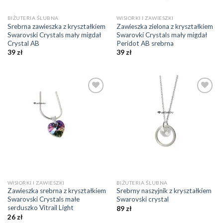
BIŻUTERIA ŚLUBNA
WISIORKI I ZAWIESZKI
Srebrna zawieszka z kryształkiem
Zawieszka zielona z kryształkiem
Swarovski Crystals mały migdał
Swarovki Crystals mały migdał
Crystal AB
Peridot AB srebrna
39
zł
39
zł
Dodaj do
Dodaj do
ulubionych
ulubionych
❤️
❤️
WISIORKI I ZAWIESZKI
BIŻUTERIA ŚLUBNA
Zawieszka srebrna z kryształkiem
Srebrny naszyjnik z kryształkiem
Swarovski Crystals małe
Swarovski crystal
serduszko Vitrail Light
89
zł
26
zł