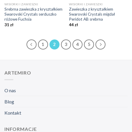
WISIORKI I ZAWIESZKI
WISIORKI I ZAWIESZKI
Srebrna zawieszka z kryształkiem
Zawieszka z kryształkiem
Swarovski Crystals serduszko
Swarovski Crystals migdał
różowe Fuchsia
Peridot AB srebrna
31
zł
44
zł
1
2
3
4
5
ARTEMIRO
O nas
Blog
Kontakt
INFORMACJE