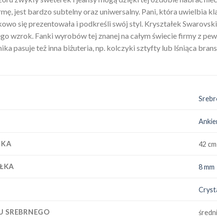
ę, jest bardzo subtelny oraz uniwersalny. Pani, która uwielbia kl
kowo się prezentowała i podkreśli swój styl. Kryształek Swarovski
go wzrok. Fanki wyrobów tej znanej na całym świecie firmy z pewn
ka pasuje też inna biżuteria, np. kolczyki sztyfty lub lśniąca bran
Srebr
Ankie
ZKA
42 cm
ŁKA
8 mm
I
Cryst
U SREBRNEGO
średn