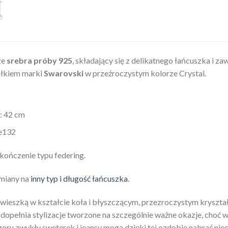
ze
srebra próby 925
, składający się z delikatnego łańcuszka i z
ałkiem marki
Swarovski
w przeźroczystym kolorze Crystal.
: 42 cm
te132
kończenie typu federing.
ymiany na
inny typ i długość łańcuszka
.
awieszką w kształcie koła i błyszczącym, przezroczystym kryszta
 dopełnia stylizacje tworzone na szczególnie ważne okazje, choć 
ozoru zwykły sweterek i jeansy mogą dzięki tej ozdobie nabrać nie