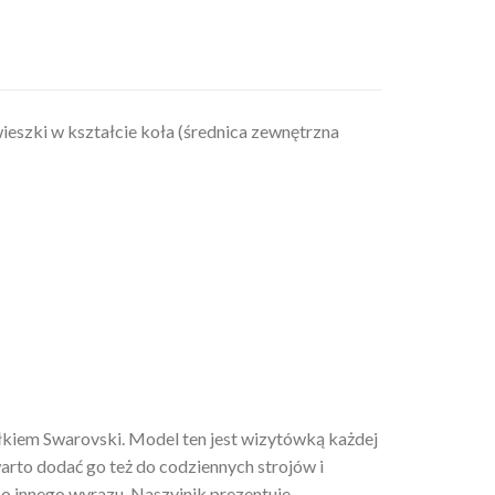
awieszki w kształcie koła (średnica zewnętrzna
łkiem Swarovski. Model ten jest wizytówką każdej
warto dodać go też do codziennych strojów i
co innego wyrazu. Naszyjnik prezentuje