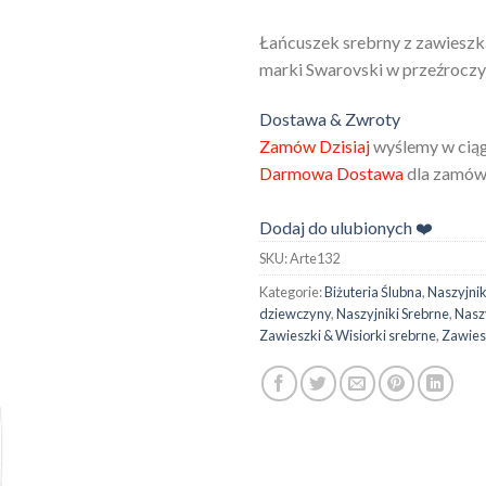
Łańcuszek srebrny z zawieszką
marki Swarovski w przeźroczy
Dostawa & Zwroty
Zamów Dzisiaj
wyślemy w ciąg
Darmowa Dostawa
dla zamówi
Dodaj do ulubionych ❤️
SKU:
Arte132
Kategorie:
Biżuteria Ślubna
,
Naszyjnik
dziewczyny
,
Naszyjniki Srebrne
,
Nasz
Zawieszki & Wisiorki srebrne
,
Zawies