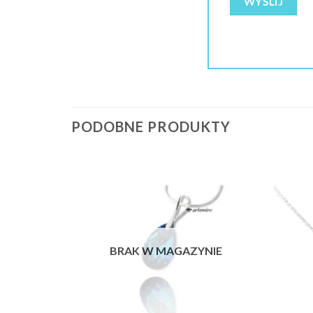
PODOBNE PRODUKTY
Dodaj do
Dodaj do
ulubionych
ulubionych
❤️
❤️
BRAK W MAGAZYNIE