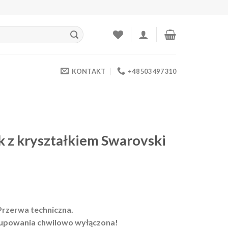
KONTAKT
+48 503 497 310
k z kryształkiem Swarovski
Przerwa techniczna.
upowania chwilowo wyłączona!