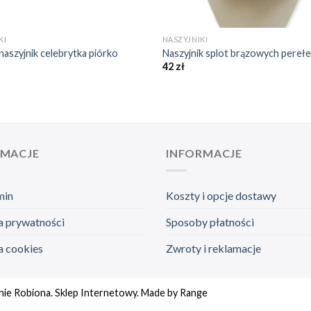
+
KI
NASZYJNIKI
naszyjnik celebrytka piórko
Naszyjnik splot brązowych pereł
42
zł
RMACJE
INFORMACJE
min
Koszty i opcje dostawy
a prywatności
Sposoby płatności
a cookies
Zwroty i reklamacje
nie Robiona. Sklep Internetowy. Made by
Range