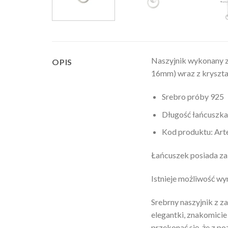
Naszyjnik wykonany 
OPIS
16mm) wraz z kryszt
Srebro próby 925
Długość łańcuszka
Kod produktu: Ar
Łańcuszek posiada za
Istnieje możliwość w
Srebrny naszyjnik z z
elegantki, znakomicie
przekonać się, że z p