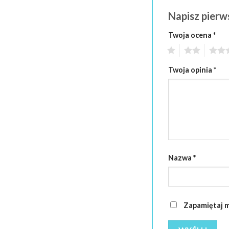
Napisz pierw
Twoja ocena
*
1
2
3
Twoja opinia
*
Nazwa
*
Zapamiętaj m