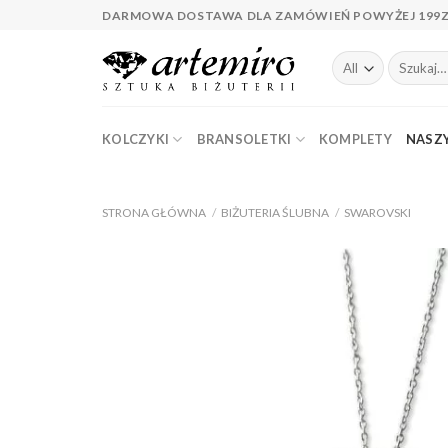
Skip
DARMOWA DOSTAWA DLA ZAMÓWIEŃ POWYŻEJ 199
to
content
Szukaj:
KOLCZYKI
BRANSOLETKI
KOMPLETY
NASZY
STRONA GŁÓWNA
/
BIŻUTERIA ŚLUBNA
/
SWAROVSKI