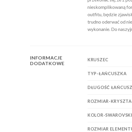
nieskomplikowaną form
outfitu, będzie zjawis
trudno oderwać od nie
wykonanie. Do naszyjni
INFORMACJE
KRUSZEC
DODATKOWE
TYP-ŁAŃCUSZKA
DŁUGOŚĆ ŁAŃCUS
ROZMIAR-KRYSZTA
KOLOR-SWAROVSK
ROZMIAR ELEMENT