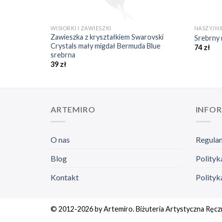
+
+
WISIORKI I ZAWIESZKI
NASZYJNI
Zawieszka z kryształkiem Swarovski
Srebrny 
Crystals mały migdał Bermuda Blue
74
zł
srebrna
39
zł
ARTEMIRO
INFO
O nas
Regula
Blog
Polityk
Kontakt
Polityk
© 2012-2026 by Artemiro. Biżuteria Artystyczna Ręcz