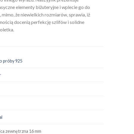
asyczne elementy biżuteryjne i wplecie go do
, mimo, że niewielkich rozmiarów, sprawia, iż
ością docenią perfekcję szlifów i solidne
soletka.
o próby 925
r
al
ica zewnętrzna 16 mm