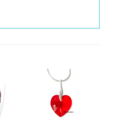
daj do
Dodaj do
bionych
ulubionych
❤️
❤️