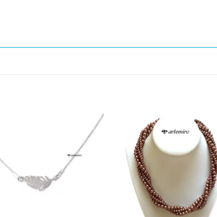
Dodaj do
Do
ulubionych
ulu
❤️