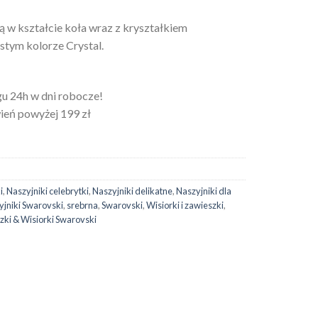
 w kształcie koła wraz z kryształkiem
stym kolorze Crystal.
u 24h w dni robocze!
eń powyżej 199 zł
i
,
Naszyjniki celebrytki
,
Naszyjniki delikatne
,
Naszyjniki dla
yjniki Swarovski
,
srebrna
,
Swarovski
,
Wisiorki i zawieszki
,
zki & Wisiorki Swarovski