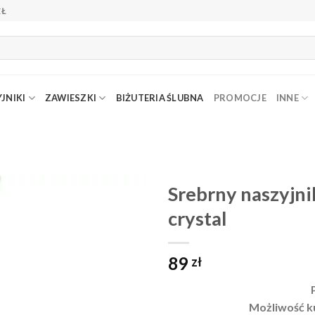
ZŁ
JNIKI
ZAWIESZKI
BIŻUTERIA ŚLUBNA
PROMOCJE
INNE
Srebrny naszyjni
crystal
Dodaj do
ulubionych
❤️
89
zł
Możliwość k