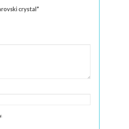
arovski crystal”
.