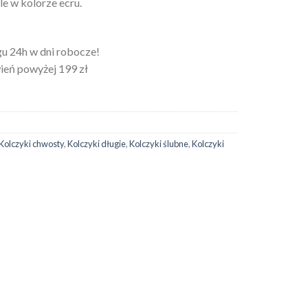
le w kolorze ecru.
u 24h w dni robocze!
eń powyżej 199 zł
Kolczyki chwosty
,
Kolczyki długie
,
Kolczyki ślubne
,
Kolczyki