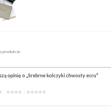
 o produkcie.
szą opinię o „Srebrne kolczyki chwosty ecru”
4
5