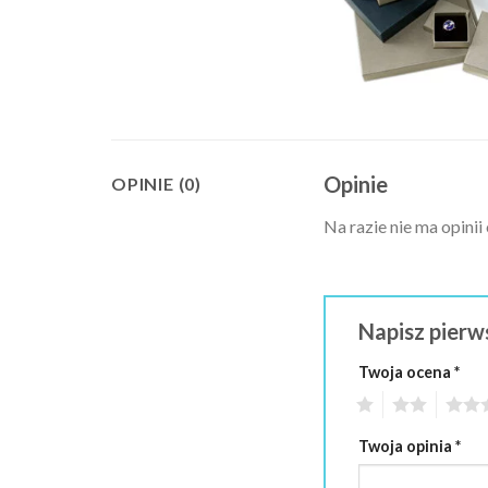
Opinie
OPINIE (0)
Na razie nie ma opinii
Napisz pierw
Twoja ocena
*
1
2
3
Twoja opinia
*