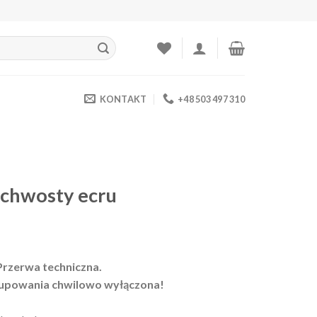
KONTAKT
+48 503 497 310
 chwosty ecru
Przerwa techniczna.
upowania chwilowo wyłączona!