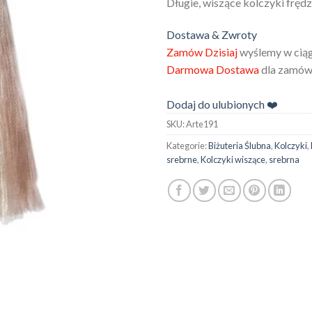
Długie, wiszące kolczyki frędz
Dostawa & Zwroty
Zamów Dzisiaj
wyślemy w ciąg
Darmowa Dostawa
dla zamówi
Dodaj do ulubionych ❤️
SKU:
Arte191
Kategorie:
Biżuteria Ślubna
,
Kolczyki
,
srebrne
,
Kolczyki wiszące
,
srebrna