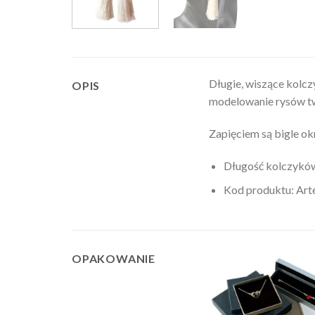
Długie, wiszące kolczy
OPIS
modelowanie rysów t
Zapięciem są bigle ok
Długość kolczyków
Kod produktu: Ar
OPAKOWANIE