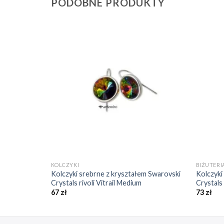
PODOBNE PRODUKTY
Dodaj do
Dodaj do
ulubionych
ulubionych
❤️
❤️
NIE
+
+
KOLCZYKI
BIŻUTERI
iem Swarovski
Kolczyki srebrne z kryształem Swarovski
Kolczyki
a Blue
Crystals rivoli Vitrail Medium
Crystals
67
zł
73
zł