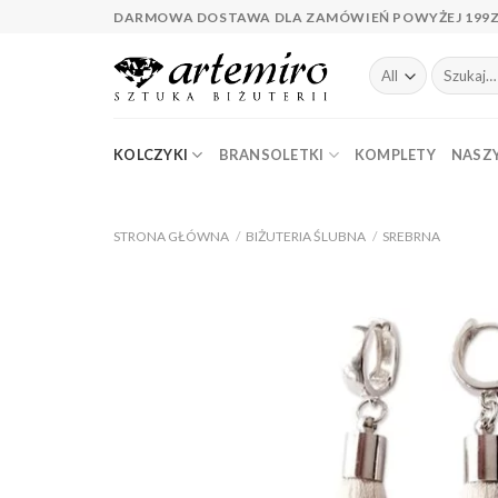
Skip
DARMOWA DOSTAWA DLA ZAMÓWIEŃ POWYŻEJ 199
to
content
Szukaj:
KOLCZYKI
BRANSOLETKI
KOMPLETY
NASZY
STRONA GŁÓWNA
/
BIŻUTERIA ŚLUBNA
/
SREBRNA