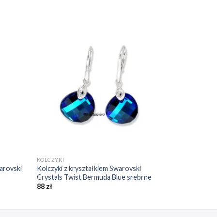
daj do
Dodaj do
bionych
ulubionych
❤️
❤️
+
KOLCZYKI
arovski
Kolczyki z kryształkiem Swarovski
Crystals Twist Bermuda Blue srebrne
88
zł