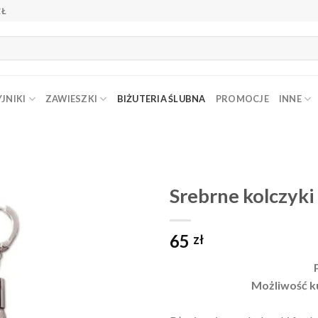
ZŁ
JNIKI
ZAWIESZKI
BIŻUTERIA ŚLUBNA
PROMOCJE
INNE
Srebrne kolczyki
Dodaj do
65
zł
ulubionych
❤️
Możliwość k