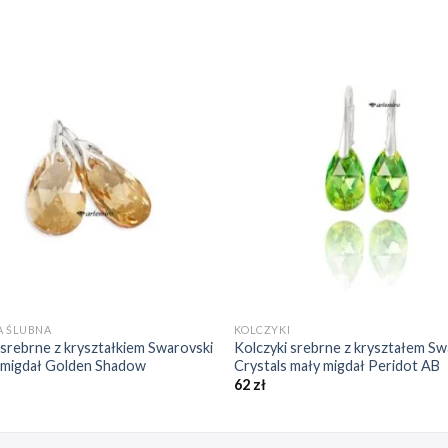
Dodaj do
Do
ulubionych
ulu
❤️
+
A ŚLUBNA
KOLCZYKI
 srebrne z kryształkiem Swarovski
Kolczyki srebrne z kryształem Sw
 migdał Golden Shadow
Crystals mały migdał Peridot AB
62
zł