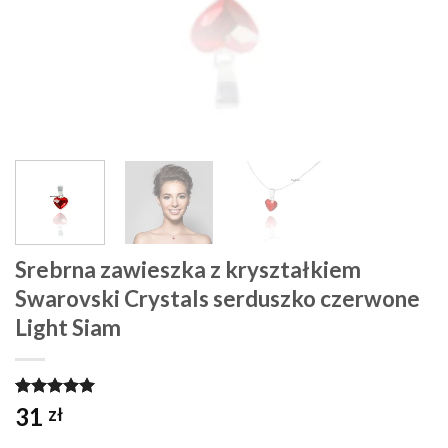
Srebrna zawieszka z kryształkiem
Swarovski Crystals serduszko czerwone
Light Siam
Oceniony
1
31
zł
5.00
na 5
na