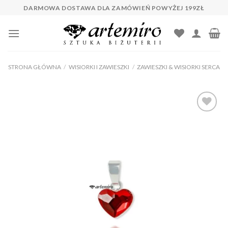
Skip
DARMOWA DOSTAWA DLA ZAMÓWIEŃ POWYŻEJ 199ZŁ
to
content
STRONA GŁÓWNA
/
WISIORKI I ZAWIESZKI
/
ZAWIESZKI & WISIORKI SERCA
Dodaj do
ulubionych
❤️