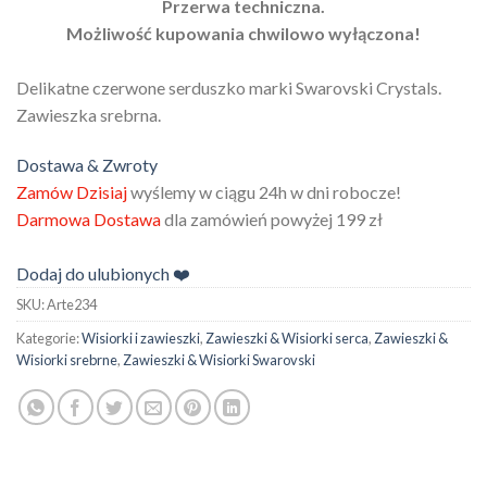
Przerwa techniczna.
podstawie
oceny
Możliwość kupowania chwilowo wyłączona!
klienta
Delikatne czerwone serduszko marki Swarovski Crystals.
Zawieszka srebrna.
Dostawa & Zwroty
Zamów Dzisiaj
wyślemy w ciągu 24h w dni robocze!
Darmowa Dostawa
dla zamówień powyżej 199 zł
Dodaj do ulubionych ❤️
SKU:
Arte234
Kategorie:
Wisiorki i zawieszki
,
Zawieszki & Wisiorki serca
,
Zawieszki &
Wisiorki srebrne
,
Zawieszki & Wisiorki Swarovski