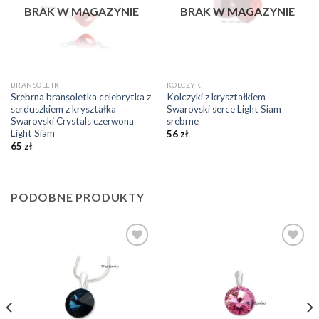
BRAK W MAGAZYNIE
BRAK W MAGAZYNIE
BRANSOLETKI
KOLCZYKI
Srebrna bransoletka celebrytka z
Kolczyki z kryształkiem
serduszkiem z kryształka
Swarovski serce Light Siam
Swarovski Crystals czerwona
srebrne
Light Siam
56
zł
65
zł
PODOBNE PRODUKTY
Dodaj do
Dodaj do
ulubionych
ulubionych
❤️
❤️