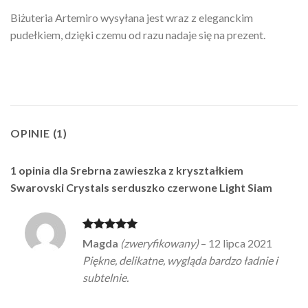
Biżuteria Artemiro wysyłana jest wraz z eleganckim
pudełkiem, dzięki czemu od razu nadaje się na prezent.
OPINIE (1)
1 opinia dla
Srebrna zawieszka z kryształkiem
Swarovski Crystals serduszko czerwone Light Siam
Oceniono
5
Magda
(zweryfikowany)
–
12 lipca 2021
na 5
Piękne, delikatne, wygląda bardzo ładnie i
subtelnie.