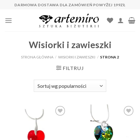
Skip
DARMOWA DOSTAWA DLA ZAMÓWIEŃ POWYŻEJ 199ZŁ
to
content
Wisiorki i zawieszki
STRONA GŁÓWNA
/
WISIORKI I ZAWIESZKI
/
STRONA 2
FILTRUJ
Dodaj do
Dodaj do
ulubionych
ulubionych
❤️
❤️