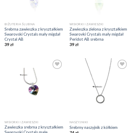
BIŻUTERIA ŚLUBNA
WISIORKI I ZAWIESZKI
Srebrna zawieszka z kryształkiem
Zawieszka zielona z kryształkiem
Swarovski Crystals mały migdał
Swarovki Crystals mały migdał
Crystal AB
Peridot AB srebrna
39
zł
39
zł
Dodaj do
Dodaj do
ulubionych
ulubionych
❤️
❤️
WISIORKI I ZAWIESZKI
NASZYJNIKI
Zawieszka srebrna z kryształkiem
Srebrny naszyjnik z kółkiem
Swarovski Crystals małe
74
zł