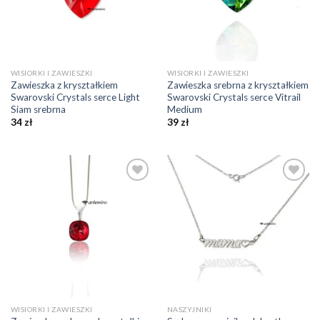
WISIORKI I ZAWIESZKI
WISIORKI I ZAWIESZKI
Zawieszka z kryształkiem
Zawieszka srebrna z kryształkiem
Swarovski Crystals serce Light
Swarovski Crystals serce Vitrail
Siam srebrna
Medium
34
zł
39
zł
Dodaj do
Dodaj do
ulubionych
ulubionych
❤️
❤️
WISIORKI I ZAWIESZKI
NASZYJNIKI