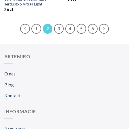
serduszko Vitrail Light
26
zł
1
2
3
4
5
6
ARTEMIRO
O nas
Blog
Kontakt
INFORMACJE
Regulamin