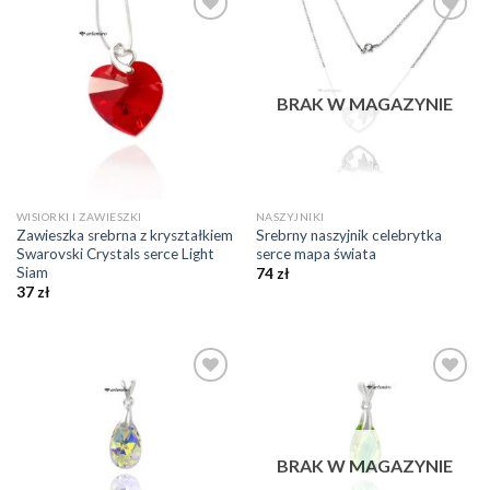
Dodaj do
Dodaj do
ulubionych
ulubionych
❤️
❤️
BRAK W MAGAZYNIE
WISIORKI I ZAWIESZKI
NASZYJNIKI
Zawieszka srebrna z kryształkiem
Srebrny naszyjnik celebrytka
Swarovski Crystals serce Light
serce mapa świata
Siam
74
zł
37
zł
Dodaj do
Dodaj do
ulubionych
ulubionych
❤️
❤️
BRAK W MAGAZYNIE