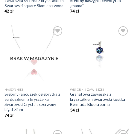
Zawieszka srebrna z kryształkiem
Srebrny naszyjnik celebrytka
Swarovski square Siam czerwona
„mama”
42
zł
74
zł
Dodaj do
Dodaj do
ulubionych
ulubionych
❤️
❤️
BRAK W MAGAZYNIE
NASZYJNIKI
WISIORKI I ZAWIESZKI
Srebrny łańcuszek celebrytka z
Granatowa zawieszka z
serduszkiem z kryształka
kryształkiem Swarovski kostka
Swarovski Crystals czerwony
Bermuda Blue srebrna
Light Siam
34
zł
74
zł