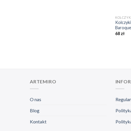
+
KOLCZYK
Kolczyki
Baroque
68
zł
ARTEMIRO
INFO
O nas
Regula
Blog
Polityk
Kontakt
Polityk