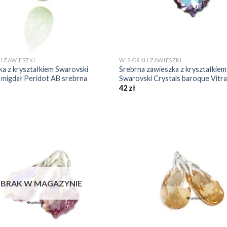
+
 I ZAWIESZKI
WISIORKI I ZAWIESZKI
a z kryształkiem Swarovski
Srebrna zawieszka z kryształkiem
 migdał Peridot AB srebrna
Swarovski Crystals baroque Vitrai
42
zł
Dodaj do
Do
ulubionych
ulu
❤️
BRAK W MAGAZYNIE