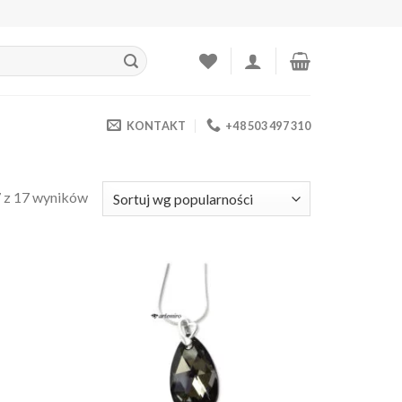
KONTAKT
+48 503 497 310
 z 17 wyników
daj do
Dodaj do
bionych
ulubionych
❤️
❤️