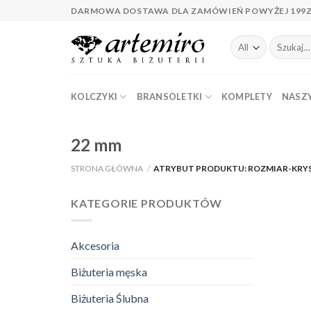
Skip
DARMOWA DOSTAWA DLA ZAMÓWIEŃ POWYŻEJ 199
to
content
Szukaj:
KOLCZYKI
BRANSOLETKI
KOMPLETY
NASZY
22 mm
STRONA GŁÓWNA
/
ATRYBUT PRODUKTU: ROZMIAR-KRY
KATEGORIE PRODUKTÓW
Akcesoria
Biżuteria męska
Biżuteria Ślubna