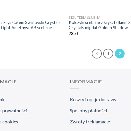
+
I
BIŻUTERIA ŚLUBNA
 z kryształem Swarovski Crystals
Kolczyki srebrne z kryształkiem 
 Light Amethyst AB srebrne
Crystals migdał Golden Shadow
73
zł
1
2
RMACJE
INFORMACJE
min
Koszty i opcje dostawy
a prywatności
Sposoby płatności
a cookies
Zwroty i reklamacje