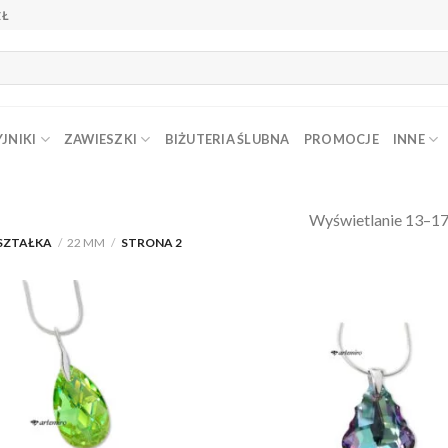
ZŁ
JNIKI
ZAWIESZKI
BIŻUTERIA ŚLUBNA
PROMOCJE
INNE
Wyświetlanie 13–17
SZTAŁKA
/
22 MM
/
STRONA 2
Dodaj do
Do
ulubionych
ulu
❤️