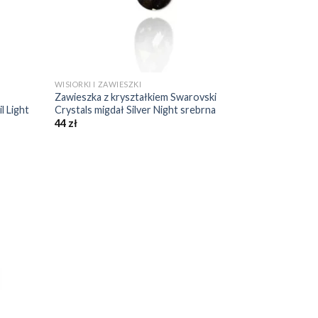
+
WISIORKI I ZAWIESZKI
Zawieszka z kryształkiem Swarovski
l Light
Crystals migdał Silver Night srebrna
44
zł
daj do
bionych
❤️