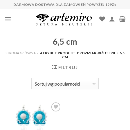
Skip
DARMOWA DOSTAWA DLA ZAMÓWIEŃ POWYŻEJ 199ZŁ
to
content
6,5 cm
STRONA GŁÓWNA
/
ATRYBUT PRODUKTU: ROZMIAR-BIŻUTERII
/
6,5
CM
FILTRUJ
Dodaj do
ulubionych
❤️