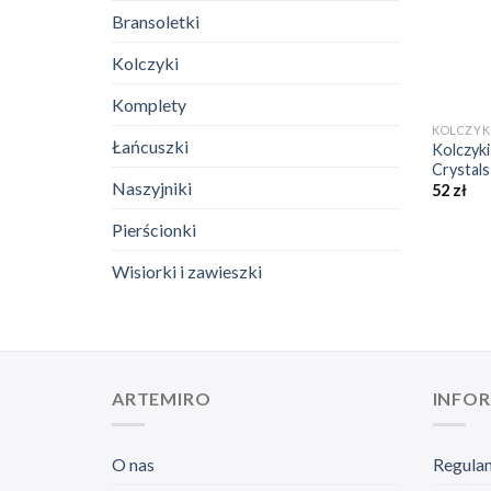
Bransoletki
Kolczyki
+
Komplety
KOLCZYK
Łańcuszki
Kolczyki
Crystals
Naszyjniki
52
zł
Pierścionki
Wisiorki i zawieszki
ARTEMIRO
INFO
O nas
Regula