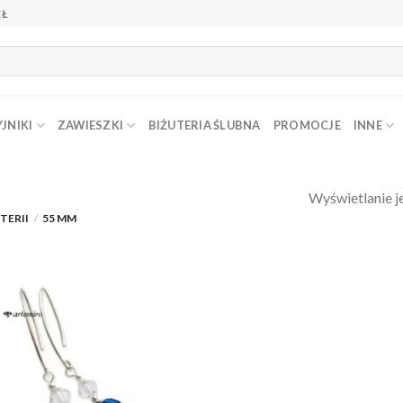
ZŁ
JNIKI
ZAWIESZKI
BIŻUTERIA ŚLUBNA
PROMOCJE
INNE
Wyświetlanie j
TERII
/
55 MM
Dodaj do
ulubionych
❤️