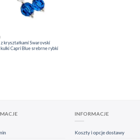
I
 z kryształkami Swarovski
 kulki Capri Blue srebrne rybki
RMACJE
INFORMACJE
min
Koszty i opcje dostawy