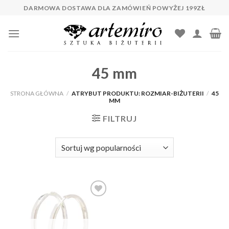
Skip
DARMOWA DOSTAWA DLA ZAMÓWIEŃ POWYŻEJ 199ZŁ
to
content
45 mm
STRONA GŁÓWNA
/
ATRYBUT PRODUKTU: ROZMIAR-BIŻUTERII
/
45
MM
FILTRUJ
Dodaj do
ulubionych
❤️