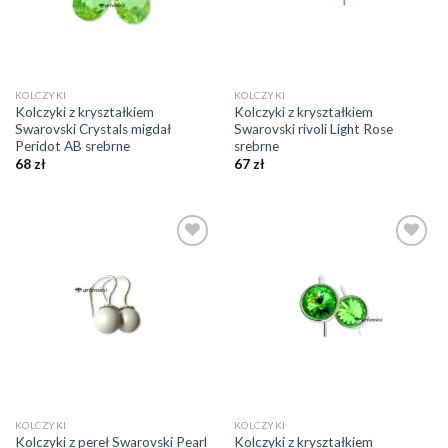
KOLCZYKI
KOLCZYKI
Kolczyki z kryształkiem
Kolczyki z kryształkiem
Swarovski Crystals migdał
Swarovski rivoli Light Rose
Peridot AB srebrne
srebrne
68
zł
67
zł
Dodaj do
Dodaj do
ulubionych
ulubionych
❤️
❤️
KOLCZYKI
KOLCZYKI
Kolczyki z pereł Swarovski Pearl
Kolczyki z kryształkiem