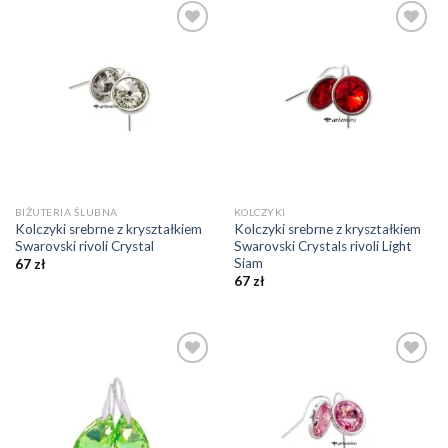
Dodaj do
Dodaj do
ulubionych
ulubionych
❤️
❤️
BIŻUTERIA ŚLUBNA
KOLCZYKI
Kolczyki srebrne z kryształkiem
Kolczyki srebrne z kryształkiem
Swarovski rivoli Crystal
Swarovski Crystals rivoli Light
Siam
67
zł
67
zł
Dodaj do
Dodaj do
ulubionych
ulubionych
❤️
❤️