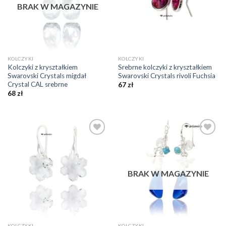
BRAK W MAGAZYNIE
KOLCZYKI
KOLCZYKI
Kolczyki z kryształkiem
Srebrne kolczyki z kryształkiem
Swarovski Crystals migdał
Swarovski Crystals rivoli Fuchsia
Crystal CAL srebrne
67
zł
68
zł
Dodaj do
Dodaj do
ulubionych
ulubionych
❤️
❤️
BRAK W MAGAZYNIE
KOLCZYKI
KOLCZYKI