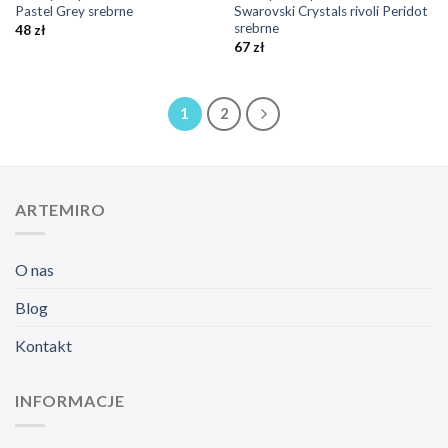
Pastel Grey srebrne
Swarovski Crystals rivoli Peridot
srebrne
48
zł
67
zł
1
2
ARTEMIRO
O nas
Blog
Kontakt
INFORMACJE