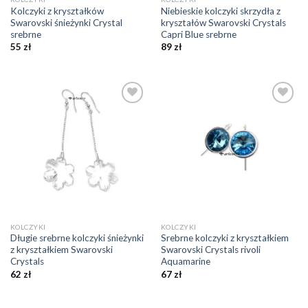
Kolczyki z kryształków
Niebieskie kolczyki skrzydła z
Swarovski śnieżynki Crystal
kryształów Swarovski Crystals
srebrne
Capri Blue srebrne
55
zł
89
zł
Dodaj do
Dodaj do
ulubionych
ulubionych
❤️
❤️
KOLCZYKI
KOLCZYKI
Długie srebrne kolczyki śnieżynki
Srebrne kolczyki z kryształkiem
z kryształkiem Swarovski
Swarovski Crystals rivoli
Crystals
Aquamarine
62
zł
67
zł