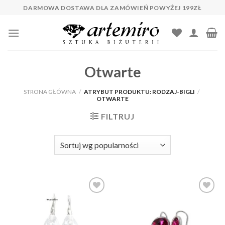
Skip
DARMOWA DOSTAWA DLA ZAMÓWIEŃ POWYŻEJ 199ZŁ
to
content
Otwarte
STRONA GŁÓWNA
/
ATRYBUT PRODUKTU: RODZAJ-BIGLI
/
OTWARTE
FILTRUJ
Dodaj do
Dodaj do
ulubionych
ulubionych
❤️
❤️