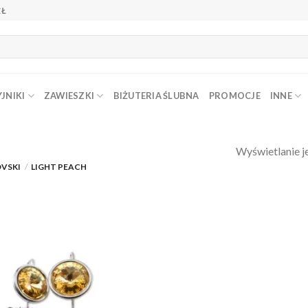
ZŁ
JNIKI
ZAWIESZKI
BIŻUTERIA ŚLUBNA
PROMOCJE
INNE
Wyświetlanie j
OVSKI
/
LIGHT PEACH
Dodaj do
ulubionych
❤️