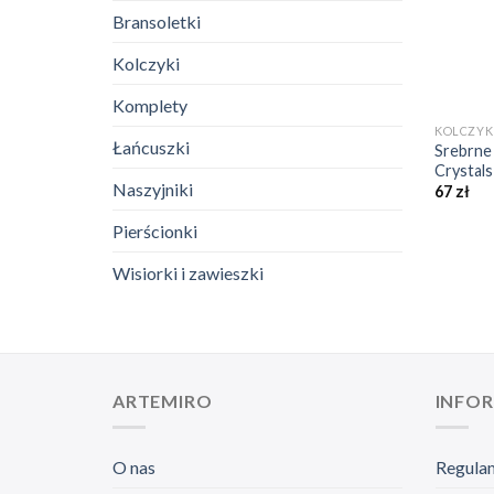
Bransoletki
Kolczyki
+
Komplety
KOLCZYK
Łańcuszki
Srebrne 
Crystals
Naszyjniki
67
zł
Pierścionki
Wisiorki i zawieszki
ARTEMIRO
INFO
O nas
Regula