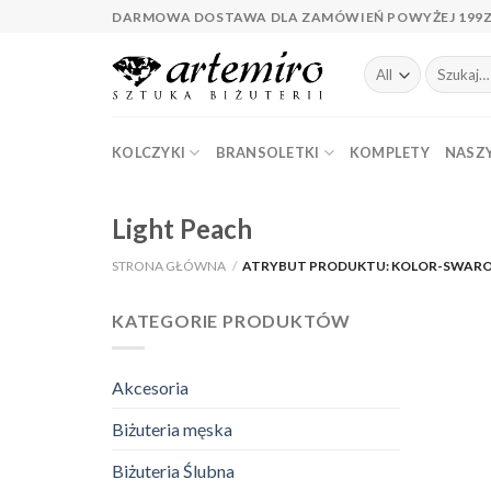
Skip
DARMOWA DOSTAWA DLA ZAMÓWIEŃ POWYŻEJ 199
to
content
Szukaj:
KOLCZYKI
BRANSOLETKI
KOMPLETY
NASZY
Light Peach
STRONA GŁÓWNA
/
ATRYBUT PRODUKTU: KOLOR-SWAR
KATEGORIE PRODUKTÓW
Akcesoria
Biżuteria męska
Biżuteria Ślubna