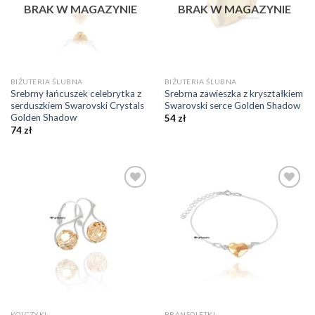
BRAK W MAGAZYNIE
BRAK W MAGAZYNIE
BIŻUTERIA ŚLUBNA
BIŻUTERIA ŚLUBNA
Srebrny łańcuszek celebrytka z
Srebrna zawieszka z kryształkiem
serduszkiem Swarovski Crystals
Swarovski serce Golden Shadow
Golden Shadow
54
zł
74
zł
Dodaj do
Dodaj do
ulubionych
ulubionych
❤️
❤️
KOLCZYKI
BRANSOLETKI