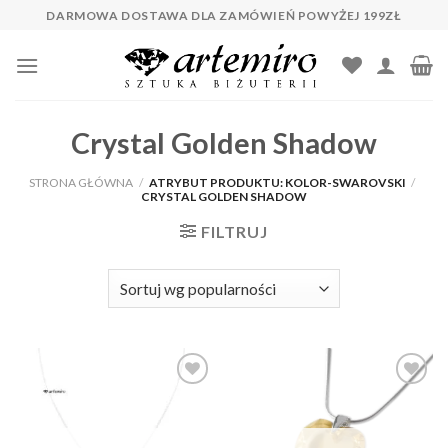
Skip
DARMOWA DOSTAWA DLA ZAMÓWIEŃ POWYŻEJ 199ZŁ
to
content
Crystal Golden Shadow
STRONA GŁÓWNA
/
ATRYBUT PRODUKTU: KOLOR-SWAROVSKI
/
CRYSTAL GOLDEN SHADOW
FILTRUJ
Dodaj do
Dodaj do
ulubionych
ulubionych
❤️
❤️