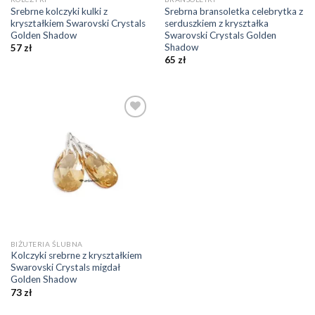
Srebrne kolczyki kulki z
Srebrna bransoletka celebrytka z
kryształkiem Swarovski Crystals
serduszkiem z kryształka
Golden Shadow
Swarovski Crystals Golden
Shadow
57
zł
65
zł
Dodaj do
ulubionych
❤️
BIŻUTERIA ŚLUBNA
Kolczyki srebrne z kryształkiem
Swarovski Crystals migdał
Golden Shadow
73
zł