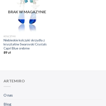
ulubionych
❤️
BRAK W MAGAZYNIE
KOLCZYKI
Niebieskie kolczyki skrzydła z
kryształów Swarovski Crystals
Capri Blue srebrne
89
zł
ARTEMIRO
O nas
Blog