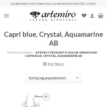
Skip
DARMOWA DOSTAWA DLA ZAMÓWIEŃ POWYŻEJ 199ZŁ
to
content
Capri blue, Crystal, Aquamarine
AB
STRONA GŁÓWNA
/
ATRYBUT PRODUKTU: KOLOR-SWAROVSKI
/
CAPRI BLUE, CRYSTAL, AQUAMARINE AB
FILTRUJ
Dodaj do