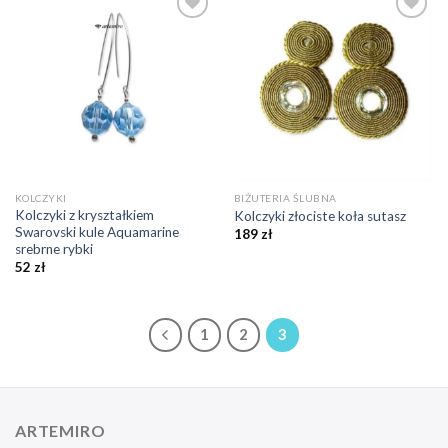
Dodaj do
Dodaj do
ulubionych
ulubionych
❤️
❤️
KOLCZYKI
BIŻUTERIA ŚLUBNA
Kolczyki z kryształkiem
Kolczyki złociste koła sutasz
Swarovski kule Aquamarine
189
zł
srebrne rybki
52
zł
1
2
3
ARTEMIRO