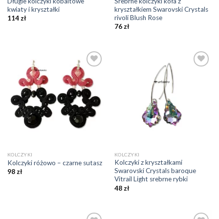
Długie kolczyki kobaltowe
Srebrne kolczyki koła z
kwiaty i kryształki
kryształkiem Swarovski Crystals
rivoli Blush Rose
114
zł
76
zł
Dodaj do
Dodaj do
ulubionych
ulubionych
❤️
❤️
KOLCZYKI
KOLCZYKI
Kolczyki z kryształkami
Kolczyki różowo – czarne sutasz
Swarovski Crystals baroque
98
zł
Vitrail Light srebrne rybki
48
zł