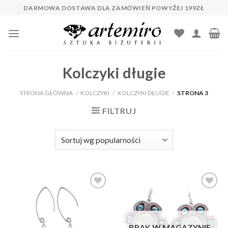
Skip
DARMOWA DOSTAWA DLA ZAMÓWIEŃ POWYŻEJ 199ZŁ
to
content
Kolczyki długie
STRONA GŁÓWNA
/
KOLCZYKI
/
KOLCZYKI DŁUGIE
/
STRONA 3
FILTRUJ
Dodaj do
Dodaj do
ulubionych
ulubionych
❤️
❤️
BRAK W MAGAZYNIE