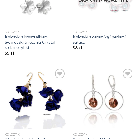
KOLCZYKI
KOLCZYKI
Kolczyki z kryształkiem
Kolczyki z ceramiką i perłami
Swarovski śnieżynki Crystal
sutasz
srebrne rybki
58
zł
55
zł
Dodaj do
Dodaj do
ulubionych
ulubionych
❤️
❤️
KOLCZYKI
KOLCZYKI