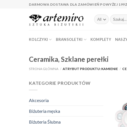
Skip
DARMOWA DOSTAWA DLA ZAMÓWIEŃ POWYŻEJ 199
to
content
Szukaj:
KOLCZYKI
BRANSOLETKI
KOMPLETY
NASZY
Ceramika, Szklane perełki
STRONA GŁÓWNA
/
ATRYBUT PRODUKTU: KAMIENIE
/
CE
KATEGORIE PRODUKTÓW
Akcesoria
Biżuteria męska
Biżuteria Ślubna