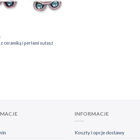
I
 z ceramiką i perłami sutasz
RMACJE
INFORMACJE
min
Koszty i opcje dostawy