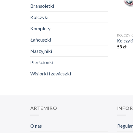
Bransoletki
Kolczyki
+
Komplety
KOLCZYK
Łańcuszki
Kolczyki
58
zł
Naszyjniki
Pierścionki
Wisiorki i zawieszki
ARTEMIRO
INFO
O nas
Regula