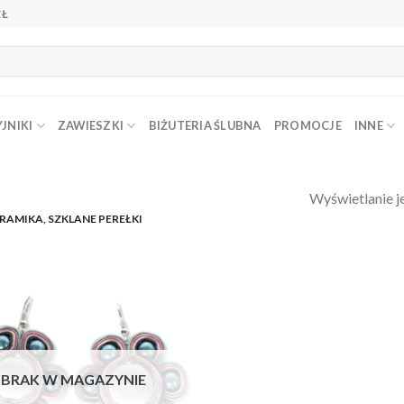
ZŁ
JNIKI
ZAWIESZKI
BIŻUTERIA ŚLUBNA
PROMOCJE
INNE
Wyświetlanie j
RAMIKA, SZKLANE PEREŁKI
Dodaj do
ulubionych
❤️
BRAK W MAGAZYNIE